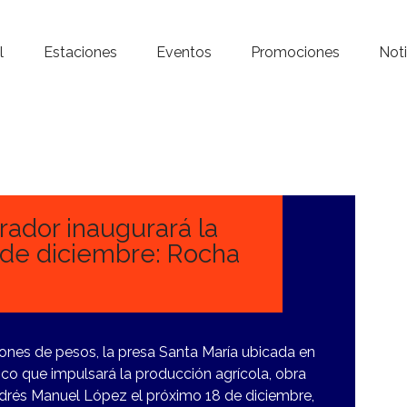
Inicio – Radio Crystal
l
Estaciones
Eventos
Promociones
Noti
Estaciones
Eventos
Promociones
Noticias
rador inaugurará la
8 de diciembre: Rocha
Para ti
Contacto
lones de pesos, la presa Santa María ubicada en
ico que impulsará la producción agrícola, obra
ndrés Manuel López el próximo 18 de diciembre,