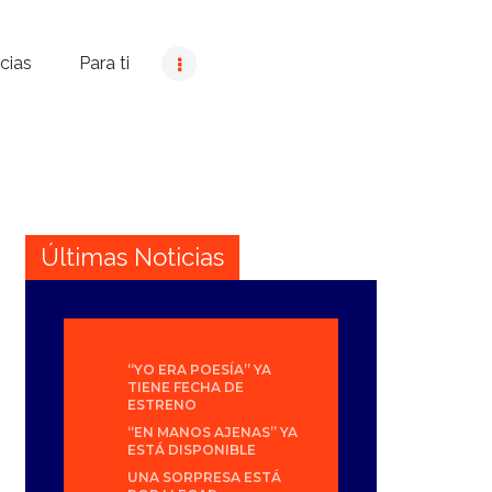
cias
Para ti
Últimas Noticias
“YO ERA POESÍA” YA
TIENE FECHA DE
ESTRENO
“EN MANOS AJENAS” YA
ESTÁ DISPONIBLE
UNA SORPRESA ESTÁ