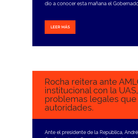
dio a conocer esta mañana el Gobernad
LEER MÁS
14
NOVIEMBRE,
2023
Rocha reitera ante AML
institucional con la UAS
problemas legales que
autoridades.
Ante el presidente de la República, Andr