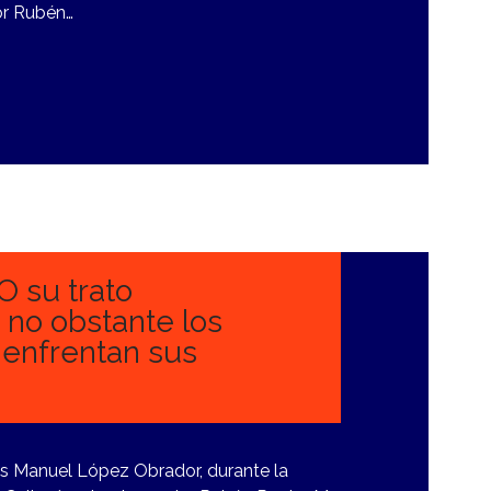
or Rubén…
O su trato
, no obstante los
 enfrentan sus
és Manuel López Obrador, durante la