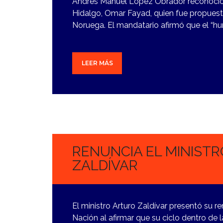
Andrés Manuel López Obrador reconoció
Hidalgo, Omar Fayad, quien fue propues
Noruega. El mandatario afirmó que el “
LEER MÁS
7
NOVIEMBRE,
2023
RENUNCIA EL MINIST
ZALDÍVAR
El ministro Arturo Zaldívar presentó su r
Nación al afirmar que su ciclo dentro de