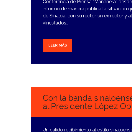
Conferencia de Prensa “Mañanera” desd
informó de manera pública la situación 
de Sinaloa, con su rector, un ex rector y 
vinculados…
LEER MÁS
14
NOVIEMBRE,
2023
Con la banda sinaloens
al Presidente López Ob
Un cálido recibimiento al estilo sinaloe