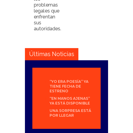
problemas
legales que
enfrentan
sus
autoridades.
Últimas Noticias
“YO ERA POESÍA” YA
TIENE FECHA DE
ESTRENO
“EN MANOS AJENAS”
YA ESTÁ DISPONIBLE
UNA SORPRESA ESTÁ
POR LLEGAR