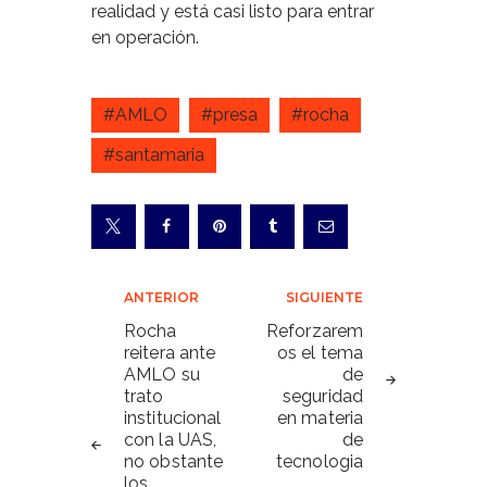
realidad y está casi listo para entrar
en operación.
#AMLO
#presa
#rocha
#santamaria
Navegación
ANTERIOR
SIGUIENTE
de
Rocha
Reforzarem
reitera ante
os el tema
entradas
AMLO su
de
trato
seguridad
institucional
en materia
con la UAS,
de
no obstante
tecnologia
los