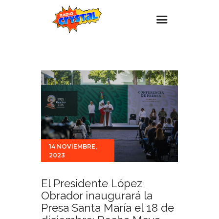
Inicio – Radio Crystal
Estaciones
Eventos
Promociones
Noticias
Para ti
14 NOVIEMBRE,
2023
Contacto
El Presidente López
Obrador inaugurará la
Presa Santa María el 18 de