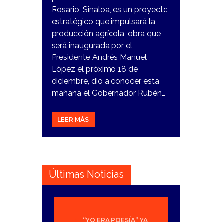
Rosario, Sinaloa, es un proyecto
estratégico que impulsará la
producción agrícola, obra que
será inaugurada por el
Presidente Andrés Manuel
López el próximo 18 de
diciembre, dio a conocer esta
mañana el Gobernador Rubén…
LEER MÁS
Últimas Noticias
“YO ERA POESÍA” YA