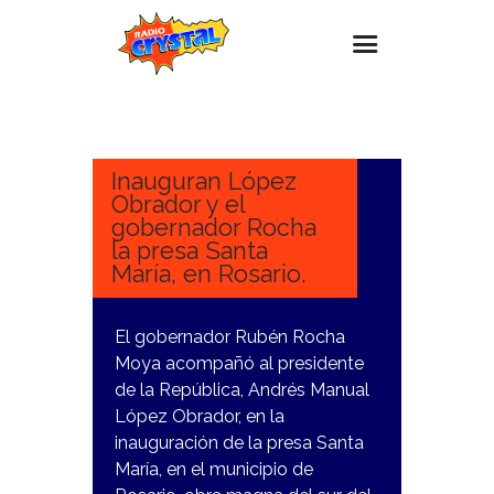
20
DICIEMBRE,
Inicio – Radio Crystal
2023
Estaciones
Inauguran López
Obrador y el
Eventos
gobernador Rocha
la presa Santa
Promociones
María, en Rosario.
Noticias
Para ti
El gobernador Rubén Rocha
Moya acompañó al presidente
Contacto
de la República, Andrés Manual
López Obrador, en la
inauguración de la presa Santa
María, en el municipio de