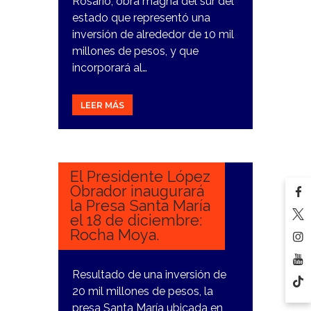
Rosario, obra magna del sur del
estado que representó una
inversión de alrededor de 10 mil
millones de pesos, y que
incorporará al…
LEER MÁS
14
NOVIEMBRE,
2023
El Presidente López
Obrador inaugurará
la Presa Santa María
el 18 de diciembre:
Rocha Moya.
Resultado de una inversión de
20 mil millones de pesos, la
presa Santa María ubicada en