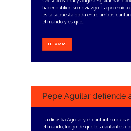
Christian Nodal y Ángela Aguilar han da
hacer público su noviazgo. La polémica 
es la supuesta boda entre ambos canta
el mundo y es que…
LEER MÁS
13
JUNIO,
2024
Pepe Aguilar defiende a
La dinastía Aguilar y el cantante mexica
el mundo, luego de que los cantantes co