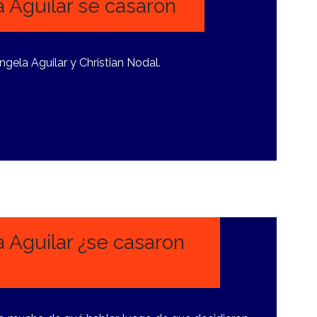
a Águilar se casaron
gela Aguilar y Christian Nodal.
a Aguilar ¿se casaron