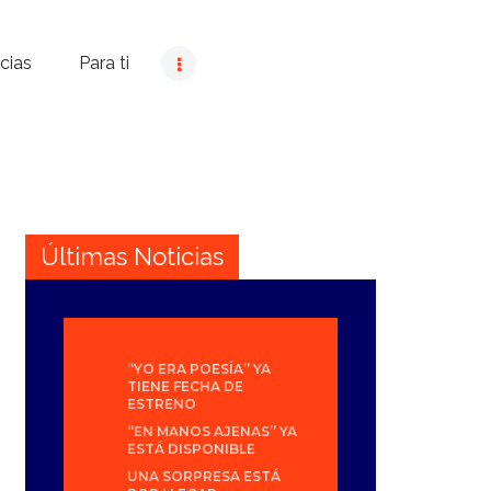
cias
Para ti
Últimas Noticias
“YO ERA POESÍA” YA
TIENE FECHA DE
ESTRENO
“EN MANOS AJENAS” YA
ESTÁ DISPONIBLE
UNA SORPRESA ESTÁ