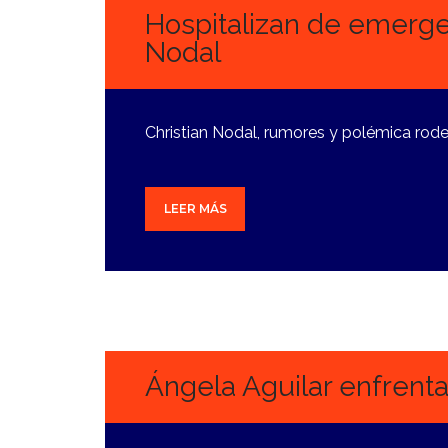
Hospitalizan de emergen
Nodal
Christian Nodal, rumores y polémica rode
LEER MÁS
23
SEPTIEMBRE,
2024
Ángela Aguilar enfrent