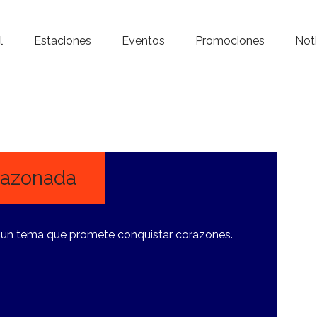
Inicio – Radio Crystal
l
Estaciones
Eventos
Promociones
Noti
Estaciones
Eventos
Promociones
Noticias
orazonada
Para ti
, un tema que promete conquistar corazones.
Contacto