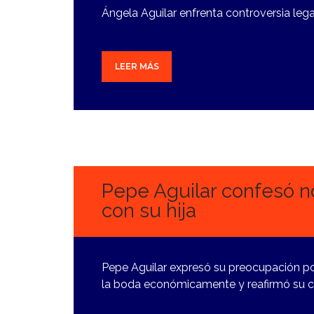
Ángela Aguilar enfrenta controversia lega
LEER MÁS
6
SEPTIEMBRE,
2024
Pepe Aguilar confesó n
con su hija
Pepe Aguilar expresó su preocupación po
la boda económicamente y reafirmó su c