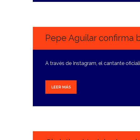
26
JULIO,
2024
Pepe Aguilar confirma b
A través de Instagram, el cantante oficial
LEER MÁS
25
JULIO,
2024