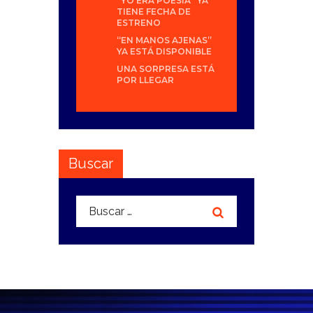
“YO ERA POESÍA” YA
TIENE FECHA DE
ESTRENO
“EN MANOS AJENAS”
YA ESTÁ DISPONIBLE
UNA SORPRESA ESTÁ
POR LLEGAR
Buscar
Buscar: