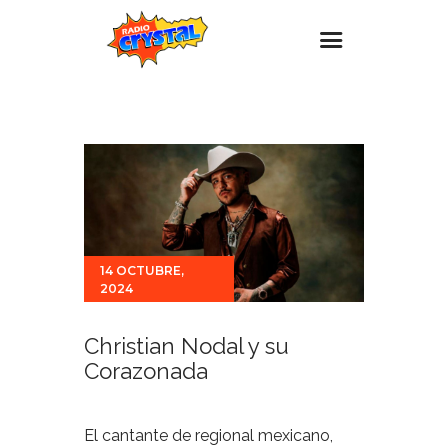
Inicio – Radio Crystal
Estaciones
Eventos
Promociones
Noticias
14 OCTUBRE,
2024
Para ti
Contacto
Christian Nodal y su
Corazonada
El cantante de regional mexicano,