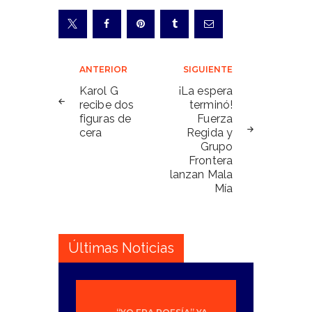
Navegación
ANTERIOR
SIGUIENTE
de
Karol G
¡La espera
recibe dos
terminó!
entradas
figuras de
Fuerza
cera
Regida y
Grupo
Frontera
lanzan Mala
Mía
Últimas Noticias