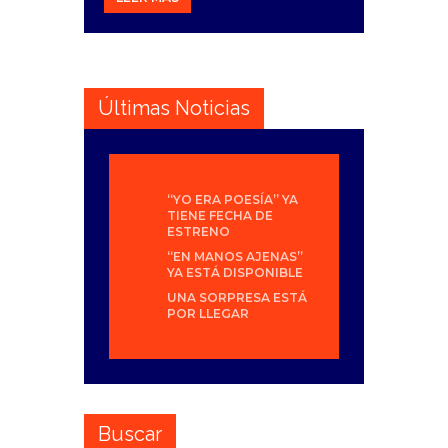
Últimas Noticias
“YO ERA POESÍA” YA
TIENE FECHA DE
ESTRENO
“EN MANOS AJENAS”
YA ESTÁ DISPONIBLE
UNA SORPRESA ESTÁ
POR LLEGAR
Buscar