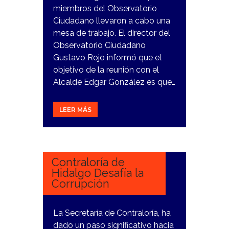
miembros del Observatorio
Ciudadano llevaron a cabo una
mesa de trabajo. El director del
Observatorio Ciudadano
Gustavo Rojo informó que el
objetivo de la reunión con el
Alcalde Edgar González es que…
LEER MÁS
26
DICIEMBRE,
2023
Contraloría de
Hidalgo Desafía la
Corrupción
La Secretaría de Contraloría, ha
dado un paso significativo hacia