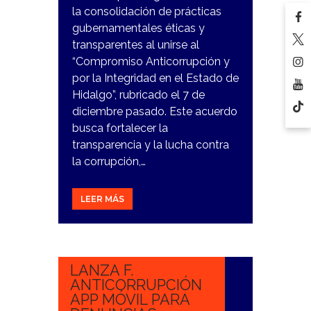
la consolidación de prácticas
gubernamentales éticas y
transparentes al unirse al
“Compromiso Anticorrupción y
por la Integridad en el Estado de
Hidalgo”, rubricado el 7 de
diciembre pasado. Este acuerdo
busca fortalecer la
transparencia y la lucha contra
la corrupción,…
LEER MÁS
9
NOVIEMBRE,
2023
LANZA F.
ANTICORRUPCIÓN
APP MÓVIL PARA