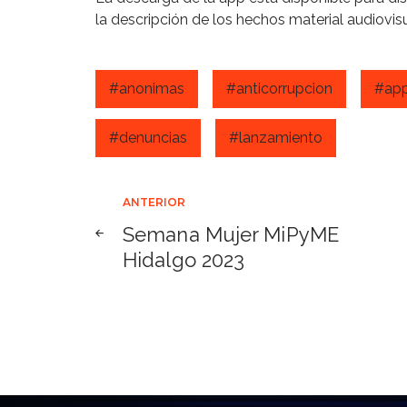
la descripción de los hechos material audiovi
#anonimas
#anticorrupcion
#ap
#denuncias
#lanzamiento
Navegación
ANTERIOR
Semana Mujer MiPyME
de
Hidalgo 2023
entradas