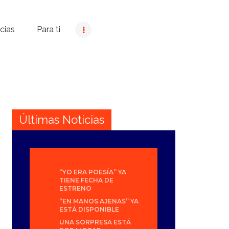
cias
Para ti
Últimas Noticias
“YO ERA POESÍA” YA
TIENE FECHA DE
ESTRENO
“EN MANOS AJENAS” YA
ESTÁ DISPONIBLE
UNA SORPRESA ESTÁ