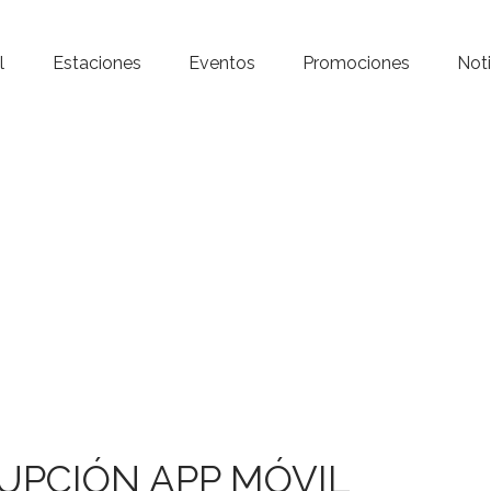
Inicio – Radio Crystal
l
Estaciones
Eventos
Promociones
Noti
Estaciones
Eventos
Promociones
Noticias
Para ti
Contacto
UPCIÓN APP MÓVIL