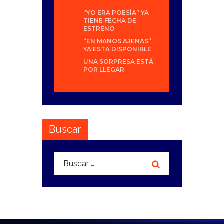
“YO ERA POESÍA” YA
TIENE FECHA DE
ESTRENO
“EN MANOS AJENAS”
YA ESTÁ DISPONIBLE
UNA SORPRESA ESTÁ
POR LLEGAR
Buscar
Buscar: