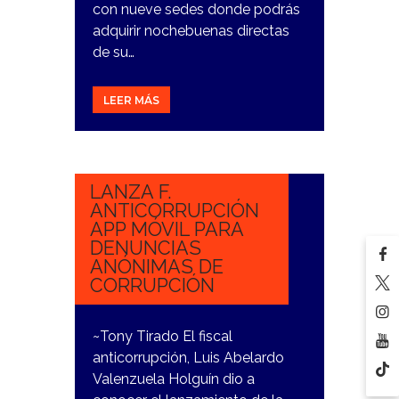
con nueve sedes donde podrás
adquirir nochebuenas directas
de su…
LEER MÁS
9
NOVIEMBRE,
2023
LANZA F.
ANTICORRUPCIÓN
APP MÓVIL PARA
DENUNCIAS
ANÓNIMAS DE
CORRUPCIÓN
~Tony Tirado El fiscal
anticorrupción, Luis Abelardo
Valenzuela Holguín dio a