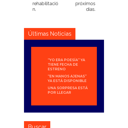
rehabilitació
próximos
n.
días.
Últimas Noticias
“YO ERA POESÍA” YA
TIENE FECHA DE
ESTRENO
“EN MANOS AJENAS”
YA ESTÁ DISPONIBLE
UNA SORPRESA ESTÁ
POR LLEGAR
Buscar