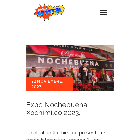
Inicio – Radio Crystal
Estaciones
Eventos
Promociones
Noticias
22 NOVIEMBRE,
2023
Para ti
Contacto
Expo Nochebuena
Xochimilco 2023.
La alcaldía Xochimilco presentó un