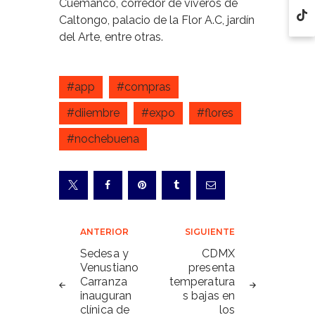
Cuemanco, corredor de viveros de
Caltongo, palacio de la Flor A.C, jardín
del Arte, entre otras.
#app
#compras
#diiembre
#expo
#flores
#nochebuena
Navegación
ANTERIOR
SIGUIENTE
de
Sedesa y
CDMX
Venustiano
presenta
entradas
Carranza
temperatura
inauguran
s bajas en
clínica de
los