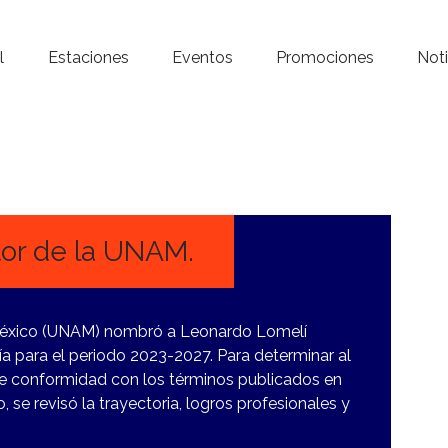
Inicio – Radio Crystal
l
Estaciones
Eventos
Promociones
Noti
Estaciones
Eventos
Promociones
Noticias
tor de la UNAM.
Para ti
México (UNAM) nombró a Leonardo Lomelí
Contacto
a para el periodo 2023-2027. Para determinar al
 de conformidad con los términos publicados en
 se revisó la trayectoria, logros profesionales y