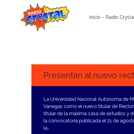
Inicio – Radio Crysta
10
NOVIEMBRE,
2023
Presentan al nuevo rec
La Universidad Nacional Autónoma de 
Vanegas como el nuevo titular de Rectorí
titular de la máxima casa de estudios y
la convocatoria publicada el 21 de agosto,
la…