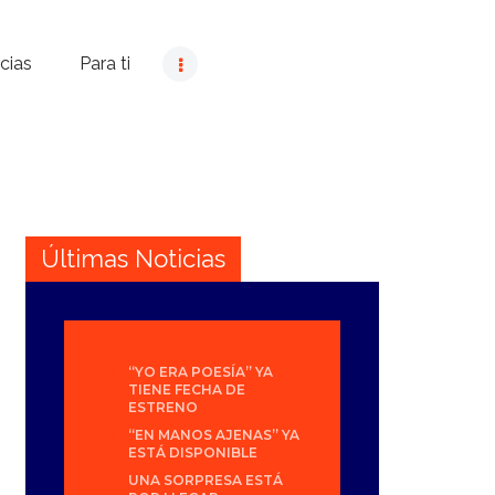
cias
Para ti
Últimas Noticias
“YO ERA POESÍA” YA
TIENE FECHA DE
ESTRENO
“EN MANOS AJENAS” YA
ESTÁ DISPONIBLE
UNA SORPRESA ESTÁ