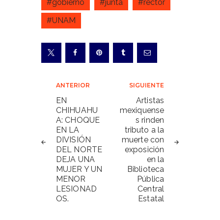
#gobierno
#junta
#rector
#UNAM
Navegación
ANTERIOR
SIGUIENTE
de
EN
Artistas
CHIHUAHU
mexiquense
entradas
A: CHOQUE
s rinden
EN LA
tributo a la
DIVISIÓN
muerte con
DEL NORTE
exposición
DEJA UNA
en la
MUJER Y UN
Biblioteca
MENOR
Pública
LESIONAD
Central
OS.
Estatal