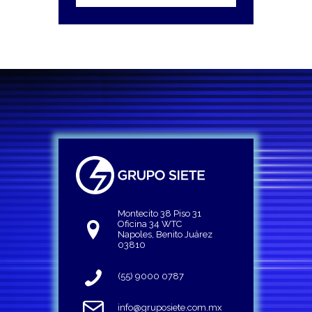
Montecito 38 Piso 31
Oficina 34 WTC
Napoles, Benito Juárez
03810
(55) 9000 0787
info@gruposiete.com.mx