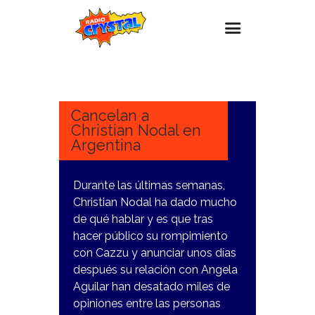
20
JUNIO,
Inicio – Radio Crystal
2024
Estaciones
Cancelan a
Christian Nodal en
Eventos
Argentina
Promociones
Noticias
Durante las últimas semanas,
Christian Nodal ha dado mucho
Para ti
de qué hablar y es que tras
Contacto
hacer público su rompimiento
con Cazzu y anunciar unos días
después su relación con Angela
Aguilar han desatado miles de
opiniones entre las personas