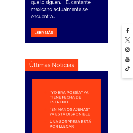
que lo siguen. El cantante
mexicano actualmente se
encuentra…
LEER MÁS
Últimas Noticias
“YO ERA POESÍA” YA
TIENE FECHA DE
ESTRENO
“EN MANOS AJENAS”
YA ESTÁ DISPONIBLE
UNA SORPRESA ESTÁ
POR LLEGAR