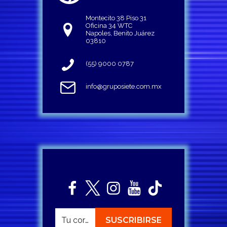
Montecito 38 Piso 31
Oficina 34 WTC
Napoles, Benito Juárez
03810
(55) 9000 0787
info@gruposiete.com.mx