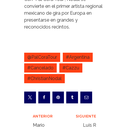
convierte en el primer artista
regional
mexicano de gira por Europa en
presentarse en grandes y
reconocidos recintos.
@PalCoraTour
#Argentina
#Cancelado
#Cazzu
#ChristianNodal
Navegación
ANTERIOR
SIGUIENTE
de
Mario
Luis R