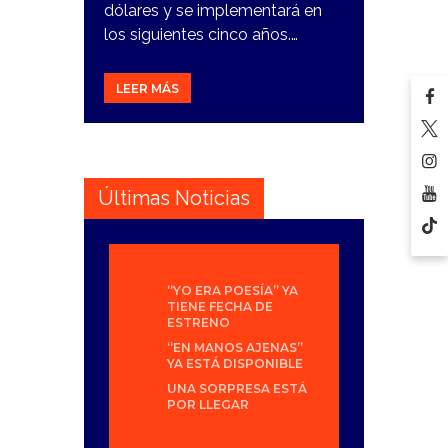
dólares y se implementará en
los siguientes cinco años.…
LEER MÁS
Últimas Noticias
“YO ERA POESÍA” YA
TIENE FECHA DE
ESTRENO
“EN MANOS AJENAS”
YA ESTÁ DISPONIBLE
UNA SORPRESA ESTÁ
POR LLEGAR