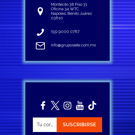
Montecito 38 Piso 31
Oficina 34 WTC
Napoles, Benito Juárez
03810
(55) 9000 0787
info@gruposiete.com.mx