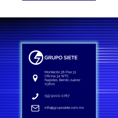
Montecito 38 Piso 31
Oficina 34 WTC
Napoles, Benito Juárez
03810
(55) 9000 0787
info@gruposiete.com.mx