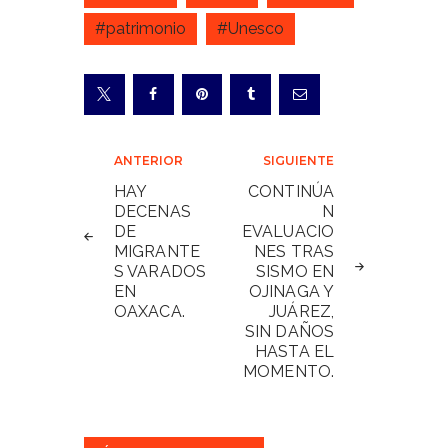
#patrimonio
#Unesco
Navegación
ANTERIOR
SIGUIENTE
de
HAY
CONTINÚA
DECENAS
N
entradas
DE
EVALUACIO
MIGRANTE
NES TRAS
S VARADOS
SISMO EN
EN
OJINAGA Y
OAXACA.
JUÁREZ,
SIN DAÑOS
HASTA EL
MOMENTO.