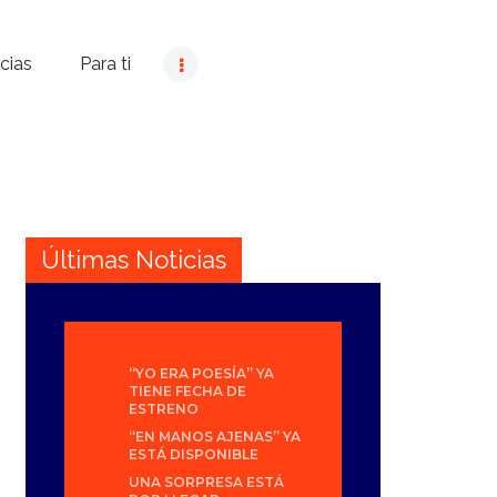
cias
Para ti
Últimas Noticias
“YO ERA POESÍA” YA
TIENE FECHA DE
ESTRENO
“EN MANOS AJENAS” YA
ESTÁ DISPONIBLE
UNA SORPRESA ESTÁ