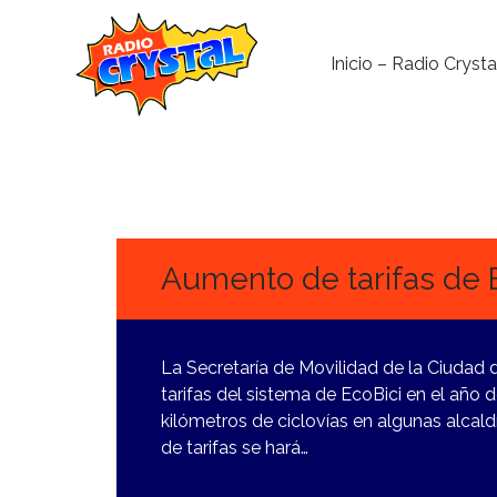
Inicio – Radio Crysta
27
MARZO,
2024
Aumento de tarifas de E
La Secretaría de Movilidad de la Ciudad
tarifas del sistema de EcoBici en el año
kilómetros de ciclovías en algunas alcaldí
de tarifas se hará…