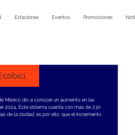
Inicio – Radio Crystal
l
Estaciones
Eventos
Promociones
Noti
Estaciones
Eventos
Promociones
Noticias
cobici.
Para ti
 de México dio a conocer un aumento en las
Contacto
 del 2024. Este sistema cuenta con más de 230
as de la ciudad, es por ello, que el incremento