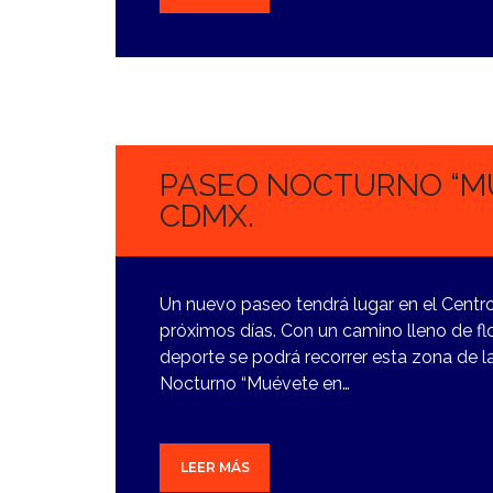
20
OCTUBRE,
2023
PASEO NOCTURNO “MU
CDMX.
Un nuevo paseo tendrá lugar en el Centro
próximos días. Con un camino lleno de fl
deporte se podrá recorrer esta zona de la
Nocturno “Muévete en…
LEER MÁS