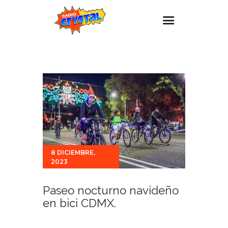
Inicio – Radio Crystal
Estaciones
Eventos
Promociones
Noticias
Para ti
8 DICIEMBRE,
2023
Contacto
Paseo nocturno navideño
en bici CDMX.