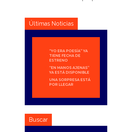
Últimas Noticias
“YO ERA POESÍA” YA
TIENE FECHA DE
ESTRENO
“EN MANOS AJENAS”
YA ESTÁ DISPONIBLE
UNA SORPRESA ESTÁ
POR LLEGAR
Buscar