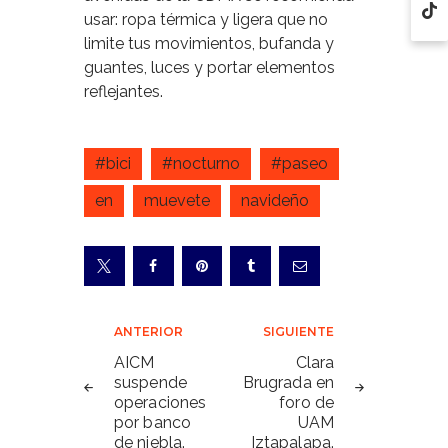
usar: ropa térmica y ligera que no
limite tus movimientos, bufanda y
guantes, luces y portar elementos
reflejantes.
#bici
#nocturno
#paseo
en
muevete
navideño
Navegación
ANTERIOR
SIGUIENTE
de
AICM
Clara
suspende
Brugrada en
entradas
operaciones
foro de
por banco
UAM
de niebla.
Iztapalapa.