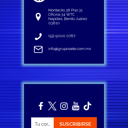
Montecito 38 Piso 31
Oficina 34 WTC
Napoles, Benito Juárez
03810
(55) 9000 0787
info@gruposiete.com.mx