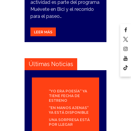
actividad es parte del programa
Muévete en Bici y el recorrido
para el paseo…
LEER MÁS
Últimas Noticias
“YO ERA POESÍA” YA
TIENE FECHA DE
ESTRENO
“EN MANOS AJENAS”
YA ESTÁ DISPONIBLE
UNA SORPRESA ESTÁ
POR LLEGAR