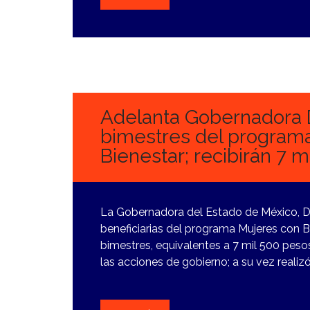
1
FEBRERO,
2024
Adelanta Gobernadora 
bimestres del program
Bienestar; recibirán 7 
La Gobernadora del Estado de México, D
beneficiarias del programa Mujeres con Bi
bimestres, equivalentes a 7 mil 500 pesos
las acciones de gobierno; a su vez realiz