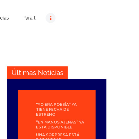
cias
Para ti
Últimas Noticias
“YO ERA POESÍA” YA
TIENE FECHA DE
ESTRENO
“EN MANOS AJENAS” YA
ESTÁ DISPONIBLE
UNA SORPRESA ESTÁ