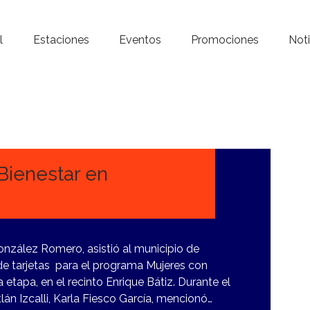
Inicio – Radio Crystal
l
Estaciones
Eventos
Promociones
Noti
Estaciones
Eventos
Promociones
Noticias
 Bienestar en
Para ti
Contacto
González Romero, asistió al municipio de
a de tarjetas para el programa Mujeres con
 etapa, en el recinto Enrique Bátiz. Durante el
lán Izcalli, Karla Fiesco García, mencionó…