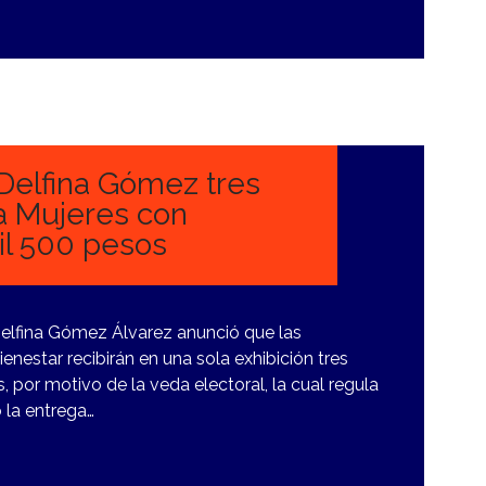
Delfina Gómez tres
a Mujeres con
mil 500 pesos
elfina Gómez Álvarez anunció que las
enestar recibirán en una sola exhibición tres
, por motivo de la veda electoral, la cual regula
ó la entrega…