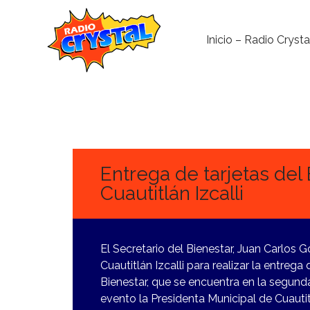
Inicio – Radio Crysta
14
FEBRERO,
2024
Entrega de tarjetas del
Cuautitlán Izcalli
El Secretario del Bienestar, Juan Carlos 
Cuautitlán Izcalli para realizar la entreg
Bienestar, que se encuentra en la segunda
evento la Presidenta Municipal de Cuautit