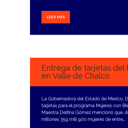
LEER MÁS
13
FEBRERO,
2024
Entrega de tarjetas del
en Valle de Chalco
La Gobernadora del Estado de México, De
tarjetas para el programa Mujeres con Bie
Maestra Delfina Gómez mencionó que, de 
millones 359 mill 900 mujeres de entre…