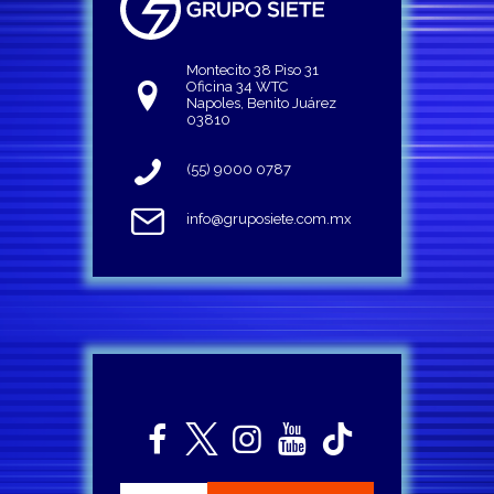
Montecito 38 Piso 31
Oficina 34 WTC
Napoles, Benito Juárez
03810
(55) 9000 0787
info@gruposiete.com.mx