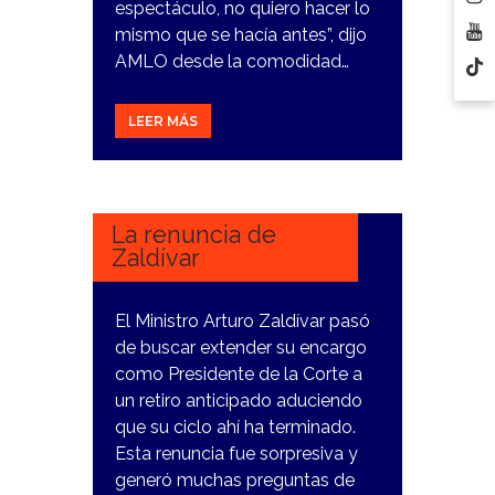
espectáculo, no quiero hacer lo
mismo que se hacía antes”, dijo
AMLO desde la comodidad…
LEER MÁS
10
NOVIEMBRE,
2023
La renuncia de
Zaldívar
El Ministro Arturo Zaldívar pasó
de buscar extender su encargo
como Presidente de la Corte a
un retiro anticipado aduciendo
que su ciclo ahí ha terminado.
Esta renuncia fue sorpresiva y
generó muchas preguntas de