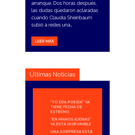
arranque. Dos horas después,
las dudas quedaron aclaradas
cuando Claudia Sheinbaum
subió a redes una…
LEER MÁS
Últimas Noticias
“YO ERA POESÍA” YA
TIENE FECHA DE
ESTRENO
“EN MANOS AJENAS”
YA ESTÁ DISPONIBLE
UNA SORPRESA ESTÁ