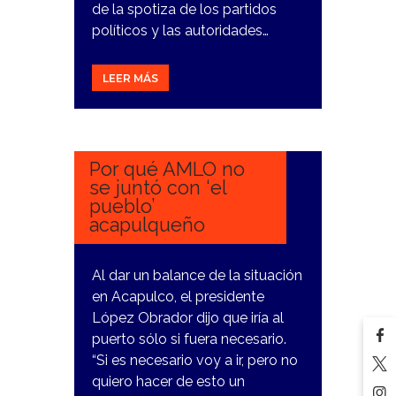
de la spotiza de los partidos
políticos y las autoridades…
LEER MÁS
15
NOVIEMBRE,
2023
Por qué AMLO no
se juntó con ‘el
pueblo’
acapulqueño
Al dar un balance de la situación
en Acapulco, el presidente
López Obrador dijo que iría al
puerto sólo si fuera necesario.
“Si es necesario voy a ir, pero no
quiero hacer de esto un