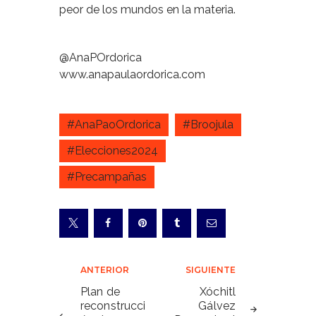
peor de los mundos en la materia.
@AnaPOrdorica
www.anapaulaordorica.com
#AnaPaoOrdorica
#Broojula
#Elecciones2024
#Precampañas
Navegación
ANTERIOR
SIGUIENTE
de
Plan de
Xóchitl
reconstrucci
Gálvez
entradas