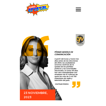
Inicio – Radio Crystal
Estaciones
Eventos
Promociones
Noticias
Para ti
Contacto
23 NOVIEMBRE,
2023