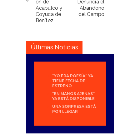
ón de
Denuncia el
Acapulco y
Abandono
Coyuca de
del Campo
Benítez
Últimas Noticias
“YO ERA POESÍA” YA
TIENE FECHA DE
ESTRENO
“EN MANOS AJENAS”
YA ESTÁ DISPONIBLE
UNA SORPRESA ESTÁ
POR LLEGAR