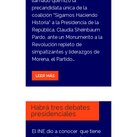
llamado que hizo la
precandidata única de la
coalición “Sigamos Haciendo
Historia” a la Presidencia de la
República, Claudia Sheinbaum
Pardo, ante un Monumento a la
Revolución repleto de
simpatizantes y liderazgos de
Morena, el Partido…
LEER MÁS
16
ENERO,
2024
Habrá tres debates
presidenciales
El INE dio a conocer que tiene