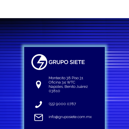
Montecito 38 Piso 31
Oficina 34 WTC
Napoles, Benito Juárez
03810
(55) 9000 0787
info@gruposiete.com.mx