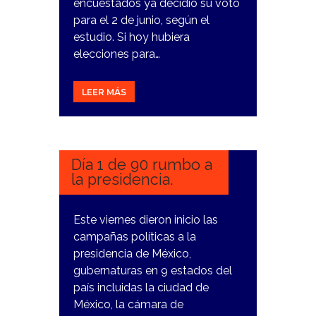
encuestados ya decidió su voto
para el 2 de junio, según el
estudio. Si hoy hubiera
elecciones para…
LEER MÁS
1
MARZO,
2024
Día 1 de 90 rumbo a
la presidencia.
Este viernes dieron inicio las
campañas políticas a la
presidencia de México,
gubernaturas en 9 estados del
país incluidas la ciudad de
México, la cámara de