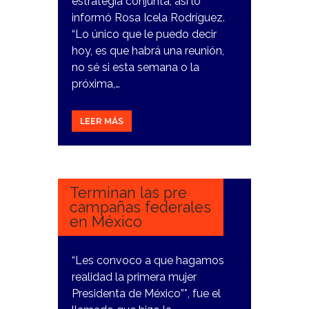
estrategia conjunta, así lo
informó Rosa Icela Rodríguez.
“Lo único que le puedo decir
hoy, es que habrá una reunión,
no sé si esta semana o la
próxima,…
LEER MÁS
19
ENERO,
2024
Terminan las pre
campañas federales
en México
“Les convoco a que hagamos
realidad la primera mujer
Presidenta de México”*, fue el