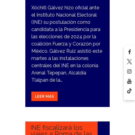
Xóchitl Gálvez hizo oficial ante
el Instituto Nacional Electoral
(INE) su postulación como
candidata a la Presidencia para
las elecciones de 2024 por la
coalición Fuerza y Corazón por
México. Gálvez Ruiz asistió este
martes a las instalaciones
centrales del INE en la colonia
Arenal Tepepan, Alcaldía
Tlalpan de la…
LEER MÁS
16
FEBRERO,
2024
INE fiscalizará los
viajes a Roma de las