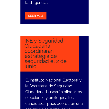
la dirigencia…
LEER MÁS
1
FEBRERO,
2024
INE y Seguridad
Ciudadana
coordinaran
estrategia de
seguridad el 2 de
junio
El Instituto Nacional Electoral y
la Secretaria de Seguridad
Ciudadana, buscarán blindar las
elecciones y proteger a los
candidatos, pues acordarán una