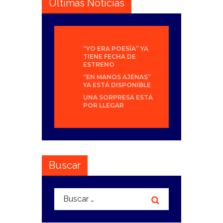
Últimas Noticias
“YO ERA POESÍA” YA
TIENE FECHA DE
ESTRENO
“EN MANOS AJENAS”
YA ESTÁ DISPONIBLE
UNA SORPRESA ESTÁ
POR LLEGAR
Buscar
Buscar: