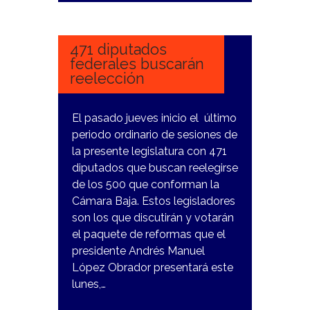
5
FEBRERO,
2024
471 diputados
federales buscarán
reelección
El pasado jueves inicio el último
periodo ordinario de sesiones de
la presente legislatura con 471
diputados que buscan reelegirse
de los 500 que conforman la
Cámara Baja. Estos legisladores
son los que discutirán y votarán
el paquete de reformas que el
presidente Andrés Manuel
López Obrador presentará este
lunes,…