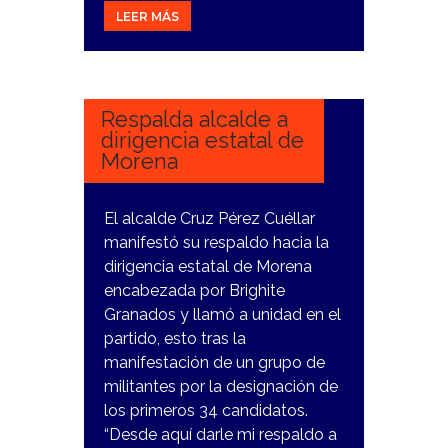
LEER MÁS
1
FEBRERO,
2024
Respalda alcalde a
dirigencia estatal de
Morena
El alcalde Cruz Pérez Cuéllar
manifestó su respaldo hacia la
dirigencia estatal de Morena
encabezada por Brighite
Granados y llamó a unidad en el
partido, esto tras la
manifestación de un grupo de
militantes por la designación de
los primeros 34 candidatos.
“Desde aquí darle mi respaldo a