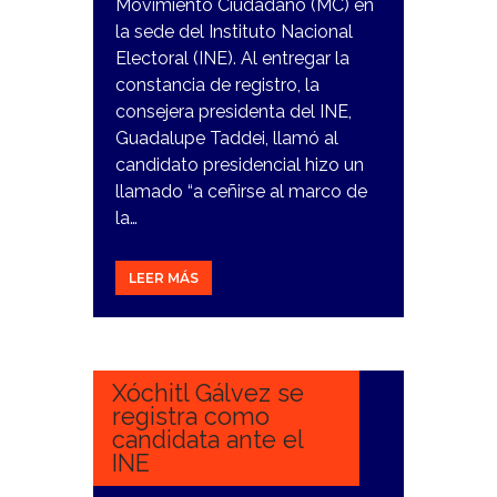
Movimiento Ciudadano (MC) en
la sede del Instituto Nacional
Electoral (INE). Al entregar la
constancia de registro, la
consejera presidenta del INE,
Guadalupe Taddei, llamó al
candidato presidencial hizo un
llamado “a ceñirse al marco de
la…
LEER MÁS
20
FEBRERO,
2024
Xóchitl Gálvez se
registra como
candidata ante el
INE