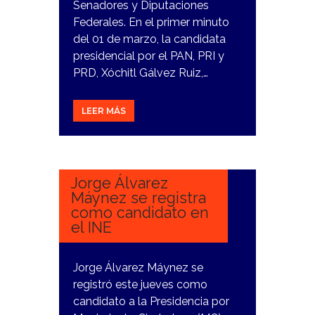
Senadores y Diputaciones
Federales. En el primer minuto
del 01 de marzo, la candidata
presidencial por el PAN, PRI y
PRD, Xóchitl Gálvez Ruiz,…
LEER MÁS
23
FEBRERO,
2024
Jorge Álvarez
Máynez se registra
como candidato en
el INE
Jorge Álvarez Máynez se
registró este jueves como
candidato a la Presidencia por