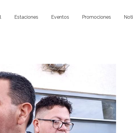
Inicio – Radio Crystal
l
Estaciones
Eventos
Promociones
Noti
Estaciones
Eventos
Promociones
Noticias
Para ti
Contacto