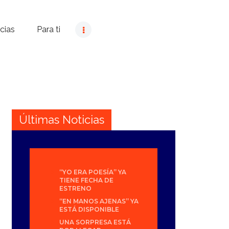
cias
Para ti
Últimas Noticias
“YO ERA POESÍA” YA
TIENE FECHA DE
ESTRENO
“EN MANOS AJENAS” YA
ESTÁ DISPONIBLE
UNA SORPRESA ESTÁ