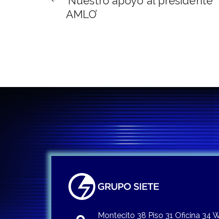
‘Nuestro apoyo al presidente
de
AMLO’
entradas
Montecito 38 Piso 31 Oficina 34