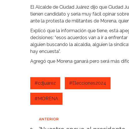
El Alcalde de Ciudad Juárez dijo que Ciudad J
tienen candidato y sería muy fácil opinar sobre
ante la protesta de militantes de Morena, quie
Explicó que la información que tiene, está ape
decisiones: “esos acuerdos van a ir a enfrenta
alguien buscando la alcaldía, alguien la sindi
hay encuesta”.
Agregó que Morena ganará pero será más difícil 
#cdjuarez
#Elecciones2024
#MORENA
Navegación
ANTERIOR