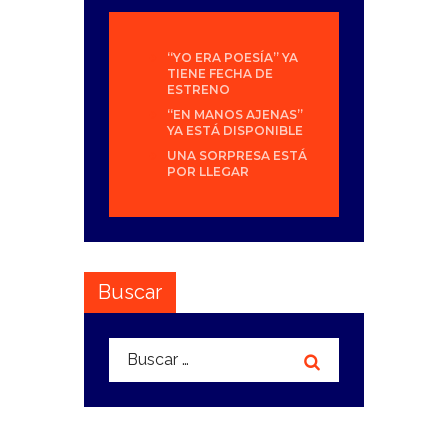
“YO ERA POESÍA” YA
TIENE FECHA DE
ESTRENO
“EN MANOS AJENAS”
YA ESTÁ DISPONIBLE
UNA SORPRESA ESTÁ
POR LLEGAR
Buscar
Buscar: