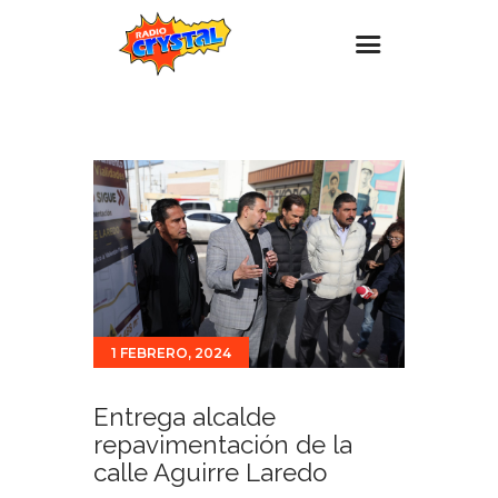
Inicio – Radio Crystal
Estaciones
Eventos
Promociones
Noticias
Para ti
1 FEBRERO, 2024
Contacto
Entrega alcalde
repavimentación de la
calle Aguirre Laredo