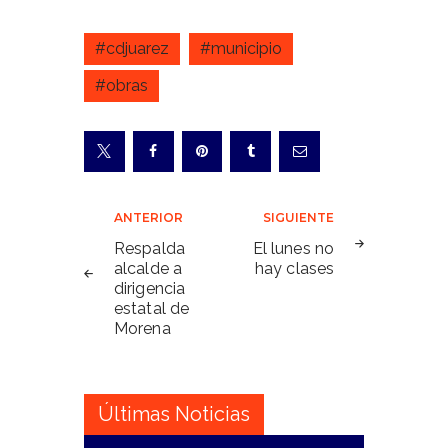
#cdjuarez
#municipio
#obras
Navegación
ANTERIOR
SIGUIENTE
de
Respalda
El lunes no
alcalde a
hay clases
entradas
dirigencia
estatal de
Morena
Últimas Noticias