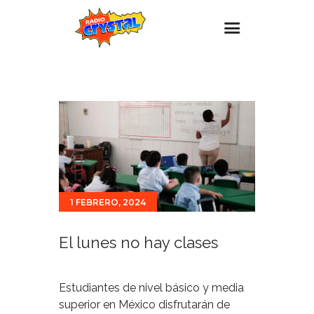
Inicio – Radio Crystal
Estaciones
Eventos
Promociones
Noticias
1 FEBRERO, 2024
Para ti
Contacto
El lunes no hay clases
Estudiantes de nivel básico y media
superior en México disfrutarán de