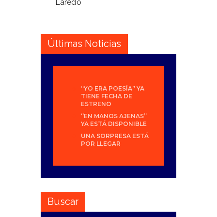
Laredo
Últimas Noticias
“YO ERA POESÍA” YA
TIENE FECHA DE
ESTRENO
“EN MANOS AJENAS”
YA ESTÁ DISPONIBLE
UNA SORPRESA ESTÁ
POR LLEGAR
Buscar