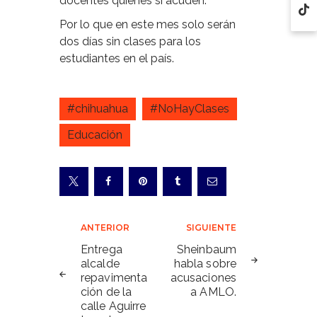
docentes quienes sí acuden.
Por lo que en este mes solo serán
dos días sin clases para los
estudiantes en el país.
#chihuahua
#NoHayClases
Educación
Navegación
ANTERIOR
SIGUIENTE
de
Entrega
Sheinbaum
alcalde
habla sobre
entradas
repavimenta
acusaciones
ción de la
a AMLO.
calle Aguirre