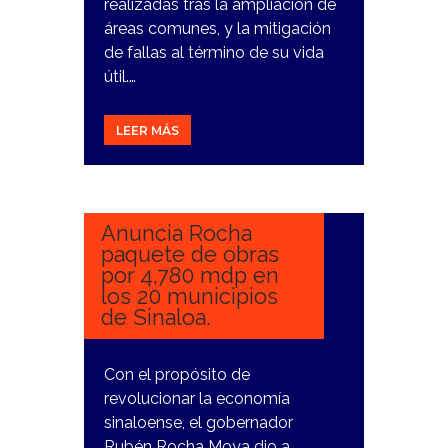
realizadas tras la ampliación de
áreas comunes, y la mitigación
de fallas al término de su vida
útil.…
LEER MÁS
23
FEBRERO,
2024
Anuncia Rocha
paquete de obras
por 4,780 mdp en
los 20 municipios
de Sinaloa.
Con el propósito de
revolucionar la economía
sinaloense, el gobernador
Rubén Rocha Moya dio a