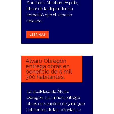
González. Abraham Espitia,
titular de la dependencia,
comentó que el espacio
ubicado…
LEER MÁS
2
FEBRERO,
2024
Álvaro Obregón
entrega obras en
beneficio de 5 mil
300 habitantes.
La alcaldesa de Álvaro
Obregón, Lía Limón, entregó
obras en beneficio de 5 mil 300
habitantes de las colonias La