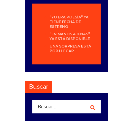
“YO ERA POESÍA” YA
TIENE FECHA DE
ESTRENO
“EN MANOS AJENAS”
YA ESTÁ DISPONIBLE
UNA SORPRESA ESTÁ
POR LLEGAR
Buscar
Buscar: