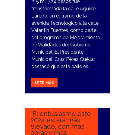
215 mil 724 pesos fue
transformada la calle Aguirre
Laredo, en el tramo de la
avenida Tecnológico a la calle
Valentín Fuentes, como parte
del programa de Mejoramiento
de Vialidades del Gobierno
Municipal. El Presidente
Municipal, Cruz Pérez Cuéllar,
destacó que esta calle es…
LEER MÁS
30
ENERO,
2024
”El entusiasmo este
2024 estará más
elevado, con más
obras y más