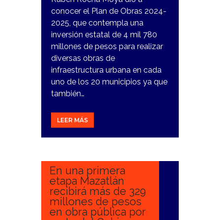
conocer el Plan de Obras 2024-
2025, que contempla una
inversión estatal de 4 mil 780
millones de pesos para realizar
diversas obras de
infraestructura urbana en cada
uno de los 20 municipios ya que
también…
LEER MÁS
22
FEBRERO,
2024
En una primera
etapa Mazatlán
recibirá más de 329
millones de pesos
en obra pública por