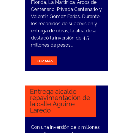
Florida, La Martinica, Arcos de
Centenario, Privada Centenario y
Valentín Gómez Farías. Durante
los recorridos de supervisión y
entrega de obras, la alcaldesa
destacó la inversión de 4.5
millones de pesos…
LEER MÁS
1
FEBRERO,
2024
Entrega alcalde
repavimentación de
la calle Aguirre
Laredo
Con una inversión de 2 millones