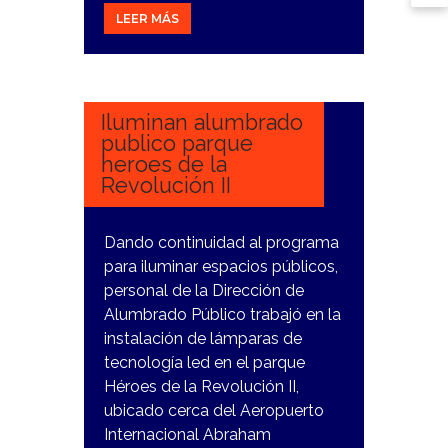
LEER MÁS
14
FEBRERO,
2024
Iluminan alumbrado
publico parque
heroes de la
Revolución II
Dando continuidad al programa
para iluminar espacios públicos,
personal de la Dirección de
Alumbrado Público trabajó en la
instalación de lámparas de
tecnología led en el parque
Héroes de la Revolución II,
ubicado cerca del Aeropuerto
Internacional Abraham