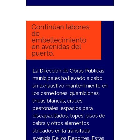
30
ENERO,
2024
Continúan labores
de
embellecimiento
en avenidas del
puerto.
La Dirección de Obras Públicas
municipales ha llevado a cabo
un exhaustivo mantenimiento en
los camellones, guarniciones,
líneas blancas, cruces
peatonales, espacios para
discapacitados, topes, pisos de
cebra y otros elementos
ubicados en la transitada
avenida De los Deportes. Estas