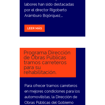
labores han sido destacadas
por el director Rigoberto
Arámburo Bojórquez,…
LEER MÁS
30
ENERO,
2024
Programa Dirección
de Obras Públicas
tramos carreteros
para su
rehabilitación.
Para ofrecer tramos carreteros
en mejores condiciones para los
automovilistas, la Dirección de
Obras Públicas del Gobierno