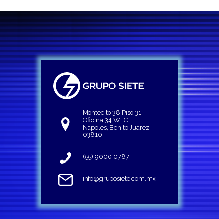
Montecito 38 Piso 31
Oficina 34 WTC
Napoles, Benito Juárez
03810
(55) 9000 0787
info@gruposiete.com.mx