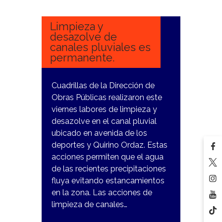
FEBRERO,
2024
Limpieza y
desazolve de
canales pluviales es
permanente.
Cuadrillas de la Dirección de
Obras Públicas realizaron este
viernes labores de limpieza y
desazolve en el canal pluvial
ubicado en avenida de los
deportes y Quirino Ordaz. Estas
acciones permiten que el agua
de las recientes precipitaciones
fluya evitando estancamientos
en la zona. Las acciones de
limpieza de canales…