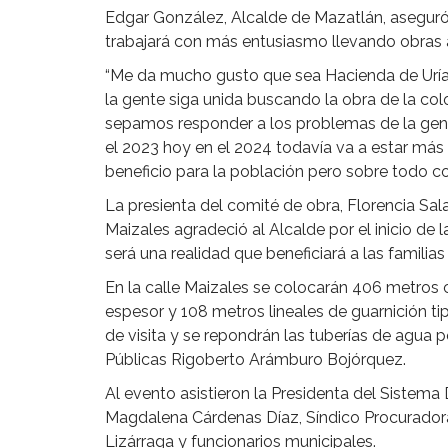
Edgar González, Alcalde de Mazatlán, aseguró
trabajará con más entusiasmo llevando obras 
“Me da mucho gusto que sea Hacienda de Uría
la gente siga unida buscando la obra de la co
sepamos responder a los problemas de la gen
el 2023 hoy en el 2024 todavía va a estar má
beneficio para la población pero sobre todo c
La presienta del comité de obra, Florencia Sala
Maizales agradeció al Alcalde por el inicio d
será una realidad que beneficiará a las familias 
En la calle Maizales se colocarán 406 metros
espesor y 108 metros lineales de guarnición t
de visita y se repondrán las tuberías de agua p
Públicas Rigoberto Arámburo Bojórquez.
Al evento asistieron la Presidenta del Sistem
Magdalena Cárdenas Díaz, Síndico Procuradora
Lizárraga y funcionarios municipales.