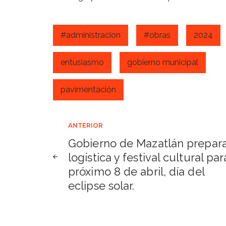
#administracion
#obras
2024
entusiasmo
gobierno municipal
pavimentación
Navegación
ANTERIOR
Gobierno de Mazatlán prepar
de
logística y festival cultural par
próximo 8 de abril, día del
entradas
eclipse solar.