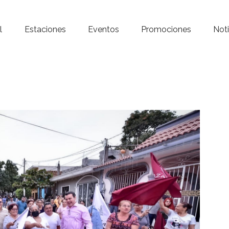
Inicio – Radio Crystal
l
Estaciones
Eventos
Promociones
Noti
Estaciones
Eventos
Promociones
Noticias
Para ti
Contacto