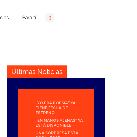
cias
Para ti
Últimas Noticias
“YO ERA POESÍA” YA
TIENE FECHA DE
ESTRENO
“EN MANOS AJENAS” YA
ESTÁ DISPONIBLE
UNA SORPRESA ESTÁ