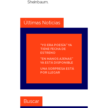
Sheinbaum.
Últimas Noticias
“YO ERA POESÍA” YA
TIENE FECHA DE
ESTRENO
“EN MANOS AJENAS”
YA ESTÁ DISPONIBLE
UNA SORPRESA ESTÁ
POR LLEGAR
Buscar