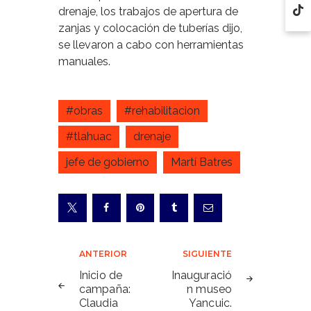
drenaje, los trabajos de apertura de
zanjas y colocación de tuberías dijo,
se llevaron a cabo con herramientas
manuales.
#obras
#rehabilitacion
#tlahuac
drenaje
jefe de gobierno
Martí Batres
Navegación
ANTERIOR
SIGUIENTE
de
Inicio de
Inauguració
campaña:
n museo
entradas
Claudia
Yancuic.