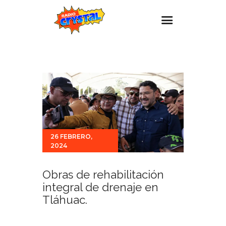
Inicio – Radio Crystal
Estaciones
Eventos
Promociones
Noticias
26 FEBRERO,
2024
Para ti
Contacto
Obras de rehabilitación
integral de drenaje en
Tláhuac.