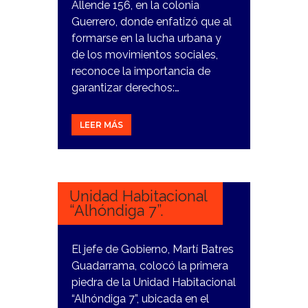
Allende 156, en la colonia
Guerrero, donde enfatizó que al
formarse en la lucha urbana y
de los movimientos sociales,
reconoce la importancia de
garantizar derechos:…
LEER MÁS
27
FEBRERO,
2024
Unidad Habitacional
“Alhóndiga 7”.
El jefe de Gobierno, Martí Batres
Guadarrama, colocó la primera
piedra de la Unidad Habitacional
“Alhóndiga 7”, ubicada en el