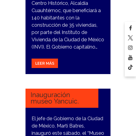
Centro Histórico, Alcaldía
Cuauhtémoc, que beneficiará a
140 habitantes con la
construcción de 35 viviendas,
por parte del Instituto de
Vivienda de la Ciudad de México
(INVI). El Gobierno capitalino…
LEER MÁS
26
FEBRERO,
2024
Inauguración
museo Yancuic.
El jefe de Gobierno de la Ciudad
de México, Martí Batres,
inauguró este sábado, el “Museo