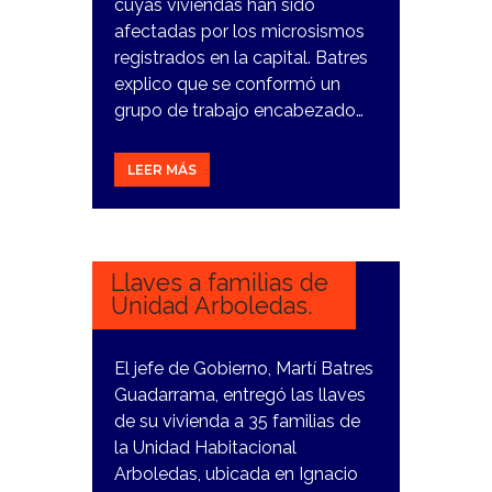
cuyas viviendas han sido
afectadas por los microsismos
registrados en la capital. Batres
explico que se conformó un
grupo de trabajo encabezado…
LEER MÁS
27
FEBRERO,
2024
Llaves a familias de
Unidad Arboledas.
El jefe de Gobierno, Martí Batres
Guadarrama, entregó las llaves
de su vivienda a 35 familias de
la Unidad Habitacional
Arboledas, ubicada en Ignacio