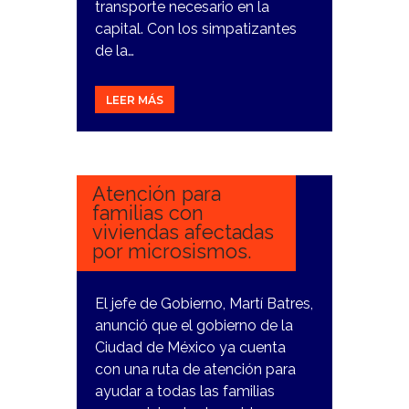
transporte necesario en la
capital. Con los simpatizantes
de la…
LEER MÁS
28
FEBRERO,
2024
Atención para
familias con
viviendas afectadas
por microsismos.
El jefe de Gobierno, Martí Batres,
anunció que el gobierno de la
Ciudad de México ya cuenta
con una ruta de atención para
ayudar a todas las familias