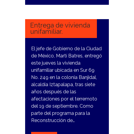
9
FEBRERO,
2024
Entrega de vivienda
unifamiliar.
El jefe de Gobierno de la Ciudad
de México, Martí Batres, entregó
este jueves la vivienda
unifamiliar ubicada en Sur 69
No. 249 en la colonia Banjidal,
alcaldía Iztapalapa, tras siete
años después de las
afectaciones por el terremoto
del 19 de septiembre. Como
parte del programa para la
Reconstrucción de…