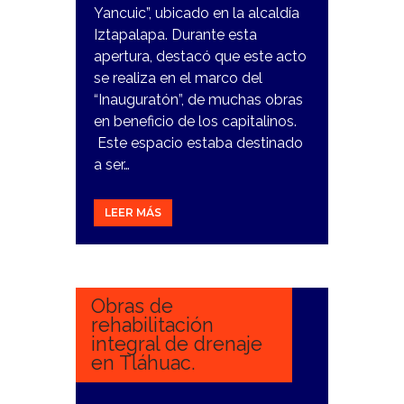
Yancuic”, ubicado en la alcaldía
Iztapalapa. Durante esta
apertura, destacó que este acto
se realiza en el marco del
“Inauguratón”, de muchas obras
en beneficio de los capitalinos.
Este espacio estaba destinado
a ser…
LEER MÁS
26
FEBRERO,
2024
Obras de
rehabilitación
integral de drenaje
en Tláhuac.