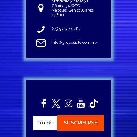
Montecito 38 Piso 31
Oficina 34 WTC
Napoles, Benito Juárez
03810
(55) 9000 0787
info@gruposiete.com.mx