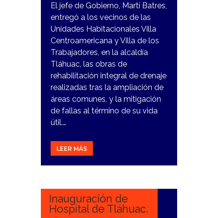
El jefe de Gobierno, Martí Batres,
entregó a los vecinos de las
Unidades Habitacionales Villa
Centroamericana y Villa de los
Trabajadores, en la alcaldía
Tláhuac, las obras de
rehabilitación integral de drenaje
realizadas tras la ampliación de
áreas comunes, y la mitigación
de fallas al término de su vida
útil.…
LEER MÁS
21
FEBRERO,
2024
Inauguración de
Hospital de Tláhuac.