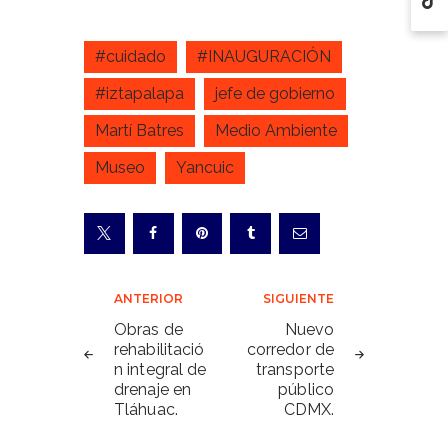
#cuidado
#INAUGURACIÓN
#iztapalapa
jefe de gobierno
Martí Batres
Medio Ambiente
Museo
Yancuic
Navegación
ANTERIOR
SIGUIENTE
de
Obras de
Nuevo
rehabilitació
corredor de
entradas
n integral de
transporte
drenaje en
público
Tláhuac.
CDMX.