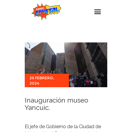
Inicio – Radio Crystal
Estaciones
Eventos
Promociones
Noticias
26 FEBRERO,
2024
Para ti
Contacto
Inauguración museo
Yancuic.
El jefe de Gobierno de la Ciudad de