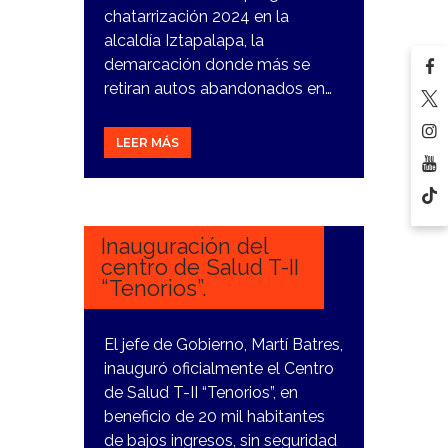
chatarrización 2024 en la
alcaldía Iztapalapa, la
demarcación donde más se
retiran autos abandonados en…
LEER MÁS
27
DICIEMBRE,
2023
Inauguración del
centro de Salud T-II
“Tenorios”.
El jefe de Gobierno, Martí Batres,
inauguró oficialmente el Centro
de Salud T-II “Tenorios”, en
beneficio de 20 mil habitantes
de bajos ingresos, sin seguridad