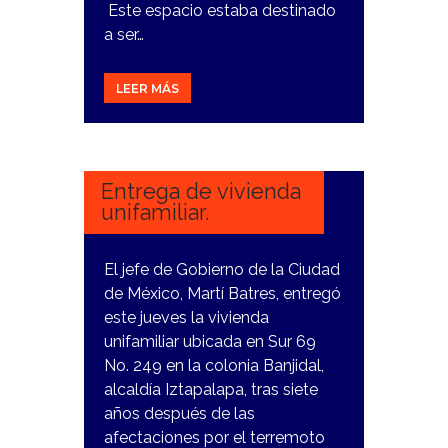
Este espacio estaba destinado
a ser…
LEER MÁS
9
FEBRERO,
2024
Entrega de vivienda
unifamiliar.
El jefe de Gobierno de la Ciudad
de México, Martí Batres, entregó
este jueves la vivienda
unifamiliar ubicada en Sur 69
No. 249 en la colonia Banjidal,
alcaldía Iztapalapa, tras siete
años después de las
afectaciones por el terremoto