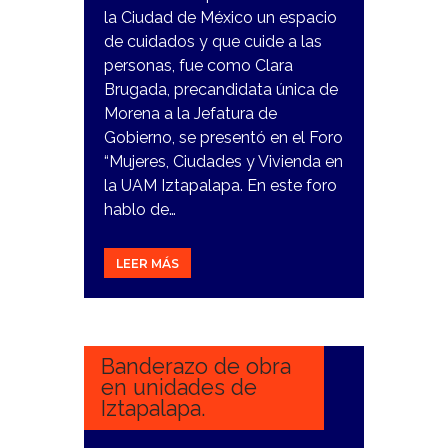
la Ciudad de México un espacio
de cuidados y que cuide a las
personas, fue como Clara
Brugada, precandidata única de
Morena a la Jefatura de
Gobierno, se presentó en el Foro
“Mujeres, Ciudades y Vivienda en
la UAM Iztapalapa. En este foro
hablo de…
LEER MÁS
4
DICIEMBRE,
2023
Banderazo de obra
en unidades de
Iztapalapa.