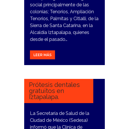
social principalmente de las
colonias; Tenorios, Ampliación
Tenorios, Palmitas y Citlalli, de la
Sierra de Santa Catarina, en la
Alcaldía Iztapalapa, quienes
desde el pasado…
LEER MÁS
11
DICIEMBRE,
2023
Prótesis dentales
gratuitos en
Iztapalapa.
La Secretaría de Salud de la
Ciudad de México (Sedesa)
informó que la Clínica de