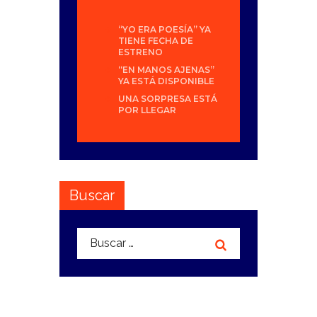
“YO ERA POESÍA” YA
TIENE FECHA DE
ESTRENO
“EN MANOS AJENAS”
YA ESTÁ DISPONIBLE
UNA SORPRESA ESTÁ
POR LLEGAR
Buscar
Buscar: