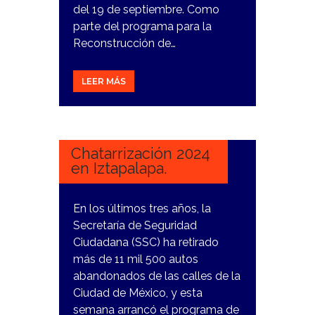
del 19 de septiembre. Como
parte del programa para la
Reconstrucción de…
LEER MÁS
26
ENERO,
2024
Chatarrización 2024
en Iztapalapa.
En los últimos tres años, la
Secretaría de Seguridad
Ciudadana (SSC) ha retirado
más de 11 mil 500 autos
abandonados de las calles de la
Ciudad de México, y esta
semana arrancó el programa de