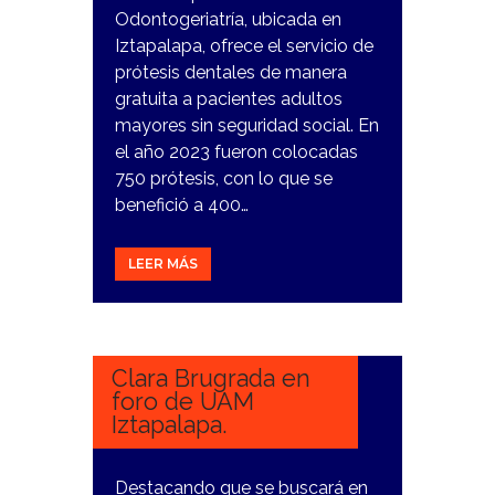
Odontogeriatría, ubicada en
Iztapalapa, ofrece el servicio de
prótesis dentales de manera
gratuita a pacientes adultos
mayores sin seguridad social. En
el año 2023 fueron colocadas
750 prótesis, con lo que se
benefició a 400…
LEER MÁS
8
DICIEMBRE,
2023
Clara Brugrada en
foro de UAM
Iztapalapa.
Destacando que se buscará en