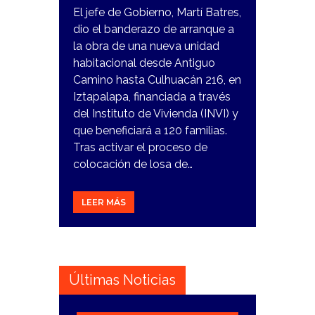
El jefe de Gobierno, Martí Batres,
dio el banderazo de arranque a
la obra de una nueva unidad
habitacional desde Antiguo
Camino hasta Culhuacán 216, en
Iztapalapa, financiada a través
del Instituto de Vivienda (INVI) y
que beneficiará a 120 familias.
Tras activar el proceso de
colocación de losa de…
LEER MÁS
Últimas Noticias