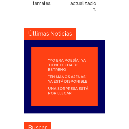
tamales.
actualizació
n.
Últimas Noticias
“YO ERA POESÍA” YA
TIENE FECHA DE
ESTRENO
“EN MANOS AJENAS”
YA ESTÁ DISPONIBLE
UNA SORPRESA ESTÁ
POR LLEGAR
Buscar