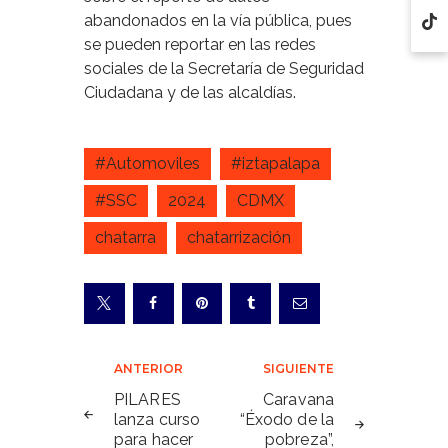
abandonados en la vía pública, pues
se pueden reportar en las redes
sociales de la Secretaría de Seguridad
Ciudadana y de las alcaldías.
#Automoviles
#iztapalapa
#SSC
2024
CDMX
chatarra
chatarrización
Navegación
ANTERIOR
SIGUIENTE
de
PILARES
Caravana
lanza curso
“Éxodo de la
entradas
para hacer
pobreza”,