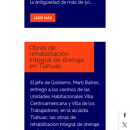
la antigüedad de más de 50…
LEER MÁS
26
FEBRERO,
2024
Obras de
rehabilitación
integral de drenaje
en Tláhuac.
El jefe de Gobierno, Martí Batres,
entregó a los vecinos de las
Unidades Habitacionales Villa
Centroamericana y Villa de los
Trabajadores, en la alcaldía
Tláhuac, las obras de
rehabilitación integral de drenaje