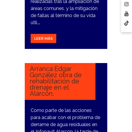
realizadas tras la ampliación de
áreas comunes, y la mitigación
de fallas al término de su vida
útil.…
LEER MÁS
15
FEBRERO,
2024
Arranca Edgar
González obra de
rehabilitación de
drenaje en el
Alarcón.
Como parte de las acciones
para acabar con el problema de
derrame de agua residuales en
el Infonavit Alarcón, la tarde de