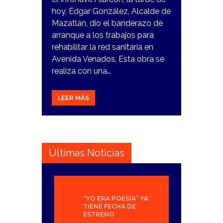
hoy, Édgar González, Alcalde de
Mazatlán, dio el banderazo de
arranque a los trabajos para
rehabilitar la red sanitaria en
Avenida Venados. Esta obra se
realiza con una…
LEER MÁS
Últimas Noticias
“YO ERA POESÍA” YA
TIENE FECHA DE
ESTRENO