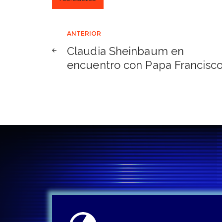
Navegación
ANTERIOR
Claudia Sheinbaum en
de
encuentro con Papa Francisco
entradas