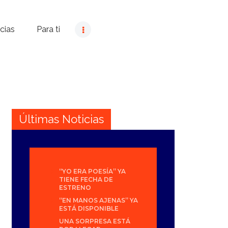
cias
Para ti
Últimas Noticias
“YO ERA POESÍA” YA
TIENE FECHA DE
ESTRENO
“EN MANOS AJENAS” YA
ESTÁ DISPONIBLE
UNA SORPRESA ESTÁ