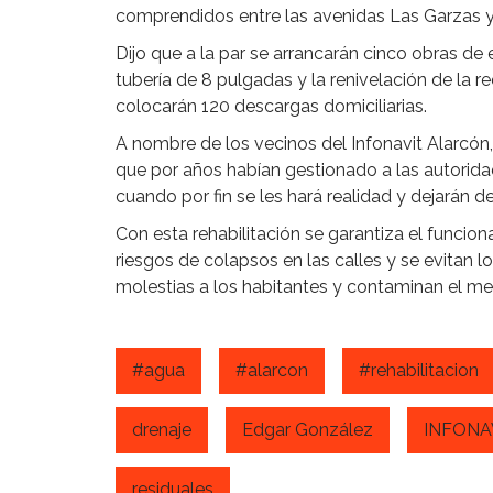
comprendidos entre las avenidas Las Garzas y 
Dijo que a la par se arrancarán cinco obras de 
tubería de 8 pulgadas y la renivelación de la r
colocarán 120 descargas domiciliarias.
A nombre de los vecinos del Infonavit Alarcón
que por años habían gestionado a las autorida
cuando por fin se les hará realidad y dejarán d
Con esta rehabilitación se garantiza el funcion
riesgos de colapsos en las calles y se evitan
molestias a los habitantes y contaminan el m
#agua
#alarcon
#rehabilitacion
drenaje
Edgar González
INFONA
residuales