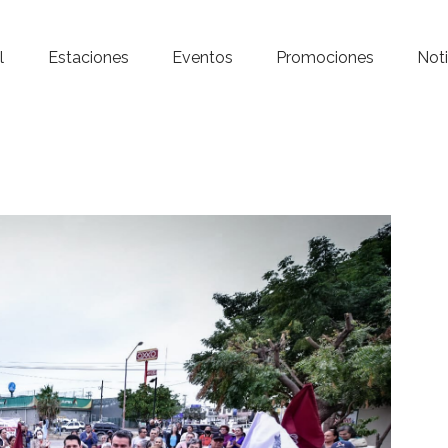
Inicio – Radio Crystal
l
Estaciones
Eventos
Promociones
Noti
Estaciones
Eventos
Promociones
Noticias
Para ti
Contacto