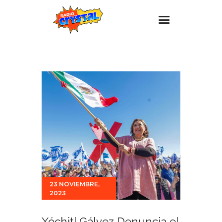
Inicio – Radio Crystal
Estaciones
Eventos
Promociones
Noticias
Para ti
Contacto
23 NOVIEMBRE,
2023
Xóchitl Gálvez Denuncia el