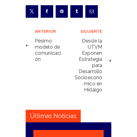
Navegación
ANTERIOR
SIGUIENTE
de
Pésimo
Desde la
modelo de
UTVM
entradas
comunicaci
Exponen
ón
Estrategia
para
Desarrollo
Socioeconó
mico en
Hidalgo
Últimas Noticias