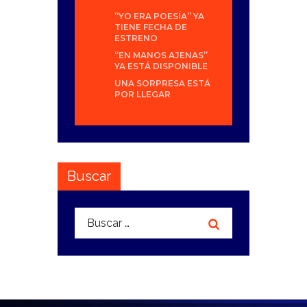
“YO ERA POESÍA” YA
TIENE FECHA DE
ESTRENO
“EN MANOS AJENAS”
YA ESTÁ DISPONIBLE
UNA SORPRESA ESTÁ
POR LLEGAR
Buscar
Buscar: