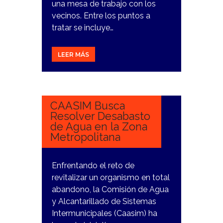
una mesa de trabajo con los
vecinos. Entre los puntos a
tratar se incluye…
LEER MÁS
9
ENERO,
2024
CAASIM Busca
Resolver Desabasto
de Agua en la Zona
Metropolitana
Enfrentando el reto de
revitalizar un organismo en total
abandono, la Comisión de Agua
y Alcantarillado de Sistemas
Intermunicipales (Caasim) ha