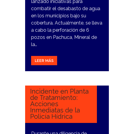
lanzado iniciativas para
combatir el desabasto de agua
en los municipios bajo su
cobertura. Actualmente, se lleva
a cabo la perforación de 6
pozos en Pachuca, Mineral de
la…
LEER MÁS
9
ENERO,
2024
Incidente en Planta
de Tratamiento:
Acciones
Inmediatas de la
Policía Hídrica
Durante una diligencia de