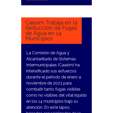
28
DICIEMBRE,
2023
Caasim Trabaja en la
Reducción de Fugas
de Agua en 14
Municipios
La Comisión de Agua y
Alcantarillado de Sistemas
Intermunicipales (Caasim) ha
intensificado sus esfuerzos
durante el periodo de enero a
noviembre de 2023 para
combatir tanto fugas visibles
como no visibles del vital líquido
en los 14 municipios bajo su
atención. En este lapso,