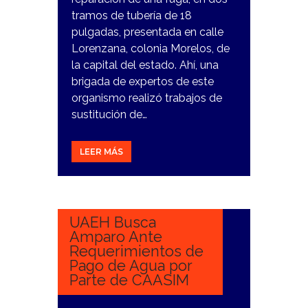
tramos de tubería de 18
pulgadas, presentada en calle
Lorenzana, colonia Morelos, de
la capital del estado. Ahí, una
brigada de expertos de este
organismo realizó trabajos de
sustitución de…
LEER MÁS
17
NOVIEMBRE,
2023
UAEH Busca
Amparo Ante
Requerimientos de
Pago de Agua por
Parte de CAASIM