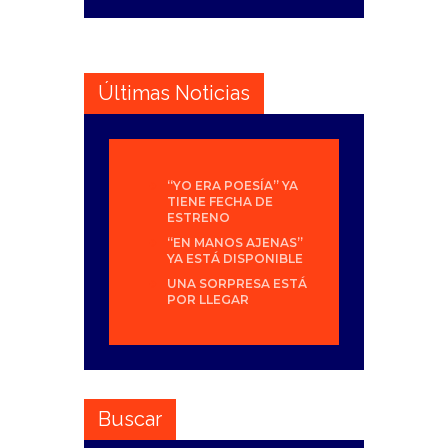
Últimas Noticias
“YO ERA POESÍA” YA
TIENE FECHA DE
ESTRENO
“EN MANOS AJENAS”
YA ESTÁ DISPONIBLE
UNA SORPRESA ESTÁ
POR LLEGAR
Buscar