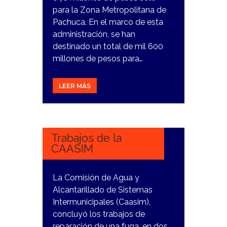
para la Zona Metropolitana de
Pachuca. En el marco de esta
administración, se han
destinado un total de mil 600
millones de pesos para…
LEER MÁS
4
DICIEMBRE,
2023
Trabajos de la
CAASIM
La Comisión de Agua y
Alcantarillado de Sistemas
Intermunicipales (Caasim),
concluyó los trabajos de
reparación de una fuga, en dos