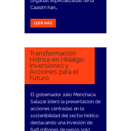
brigadas especializadas de la
Caasim han…
LEER MÁS
23
DICIEMBRE,
2023
Transformación
Hídrica en Hidalgo:
Inversiones y
Acciones para el
Futuro
El gobernador Julio Menchaca
Salazar lideró la presentación de
acciones centradas en la
sostenibilidad del sector hídrico,
destacando una inversión de
648 millones de pesos solo