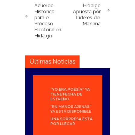
de
Acuerdo
Hidalgo
Histórico
Apuesta por
entradas
para el
Líderes del
Proceso
Mañana
Electoral en
Hidalgo
Últimas Noticias
“YO ERA POESÍA” YA
TIENE FECHA DE
ESTRENO
“EN MANOS AJENAS”
YA ESTÁ DISPONIBLE
UNA SORPRESA ESTÁ
POR LLEGAR