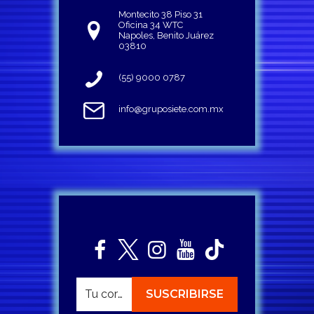
Montecito 38 Piso 31
Oficina 34 WTC
Napoles, Benito Juárez
03810
(55) 9000 0787
info@gruposiete.com.mx