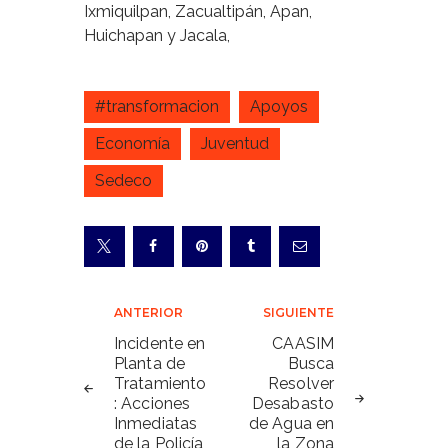
Ixmiquilpan, Zacualtipán, Apan,
Huichapan y Jacala,
#transformacion
Apoyos
Economía
Juventud
Sedeco
Navegación
ANTERIOR
SIGUIENTE
de
Incidente en
CAASIM
Planta de
Busca
entradas
Tratamiento
Resolver
: Acciones
Desabasto
Inmediatas
de Agua en
de la Policía
la Zona