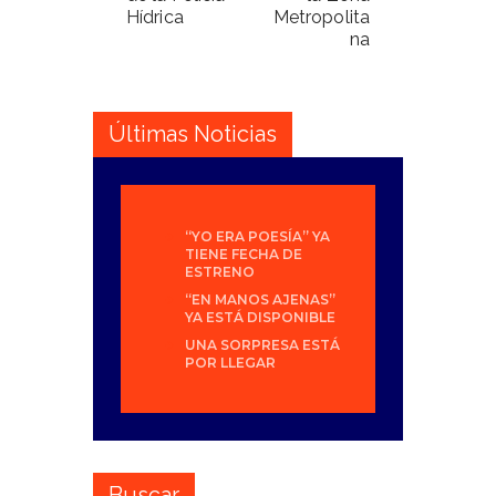
Hídrica
Metropolita
na
Últimas Noticias
“YO ERA POESÍA” YA
TIENE FECHA DE
ESTRENO
“EN MANOS AJENAS”
YA ESTÁ DISPONIBLE
UNA SORPRESA ESTÁ
POR LLEGAR
Buscar