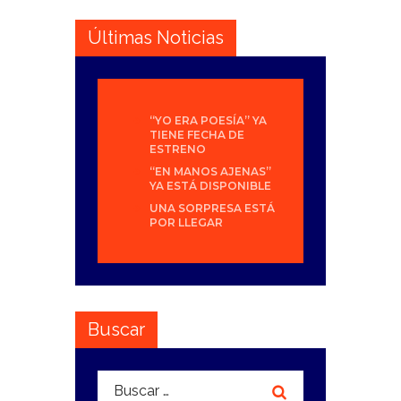
Últimas Noticias
“YO ERA POESÍA” YA
TIENE FECHA DE
ESTRENO
“EN MANOS AJENAS”
YA ESTÁ DISPONIBLE
UNA SORPRESA ESTÁ
POR LLEGAR
Buscar
Buscar: