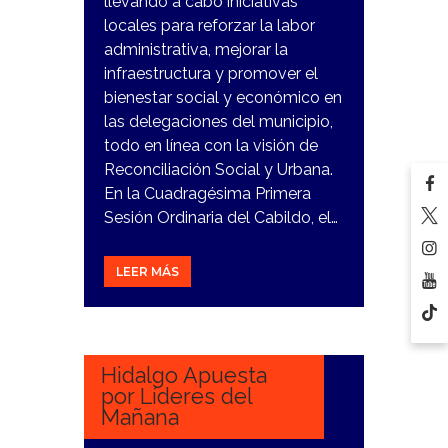
llevando a cabo iniciativas
locales para reforzar la labor
administrativa, mejorar la
infraestructura y promover el
bienestar social y económico en
las delegaciones del municipio,
todo en línea con la visión de
Reconciliación Social y Urbana.
En la Cuadragésima Primera
Sesión Ordinaria del Cabildo, el…
LEER MÁS
9
ENERO,
2024
Hidalgo Apuesta
por Líderes del
Mañana