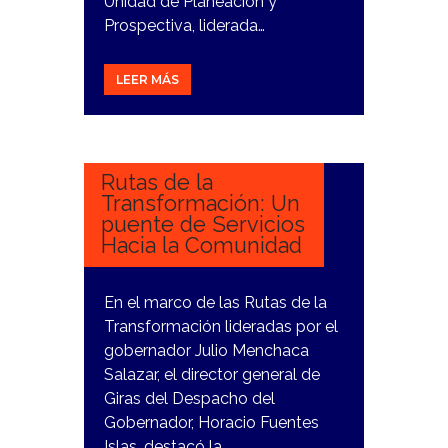
Unidad de Planeación y
Prospectiva, liderada…
LEER MÁS
29
DICIEMBRE,
2023
Rutas de la
Transformación: Un
puente de Servicios
Hacia la Comunidad
En el marco de las Rutas de la
Transformación lideradas por el
gobernador Julio Menchaca
Salazar, el director general de
Giras del Despacho del
Gobernador, Horacio Fuentes
Islas, destacó la