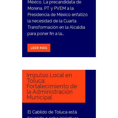
México. La precandidata de
Morena, PT y PVEM a la
Presidencia de México enfatizó
la necesidad de la Cuarta
Transformación en la Alcaldía
para poner fin a la…
LEER MÁS
12
ENERO,
2024
Impulso Local en
Toluca:
Fortalecimiento de
la Administración
Municipal
El Cabildo de Toluca está