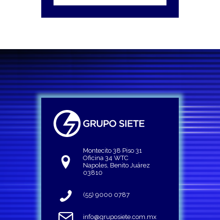
Montecito 38 Piso 31
Oficina 34 WTC
Napoles, Benito Juárez
03810
(55) 9000 0787
info@gruposiete.com.mx