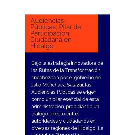
ENERO,
2024
Audiencias
Públicas: Pilar de
Participación
Ciudadana en
Hidalgo
Bajo la estrategia innovadora de
las Rutas de la Transformación,
encabezada por el gobierno de
Julio Menchaca Salazar, las
Audiencias Públicas se erigen
como un pilar esencial de esta
administración, propiciando un
diálogo directo entre
autoridades y ciudadanos en
diversas regiones de Hidalgo. La