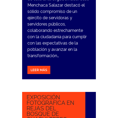
Menchaca Salazar destacó el
sólido compromiso de un
ejército de servidoras y
servidores públicos,
colaborando estrechamente
con la ciudadanía para cumplir
con las expectativas de la
población y avanzar en la
transformación…
LEER MÁS
1
NOVIEMBRE,
2023
EXPOSICIÓN
FOTOGRÁFICA EN
REJAS DEL
BOSQUE DE