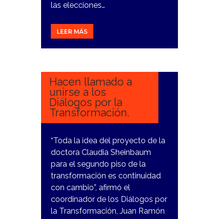
las elecciones…
LEER MÁS
1
FEBRERO,
2024
Hacen llamado a
unirse a los
Diálogos por la
Transformación.
“Toda la idea del proyecto de la
doctora Claudia Sheinbaum
para el segundo piso de la
transformación es continuidad
con cambio”, afirmó el
coordinador de los Diálogos por
la Transformación, Juan Ramón