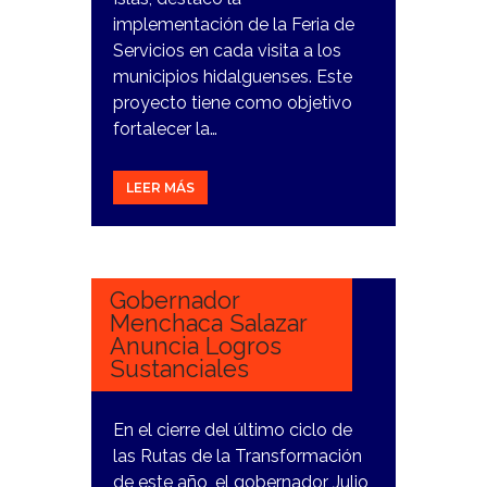
implementación de la Feria de
Servicios en cada visita a los
municipios hidalguenses. Este
proyecto tiene como objetivo
fortalecer la…
LEER MÁS
20
DICIEMBRE,
2023
Gobernador
Menchaca Salazar
Anuncia Logros
Sustanciales
En el cierre del último ciclo de
las Rutas de la Transformación
de este año, el gobernador Julio