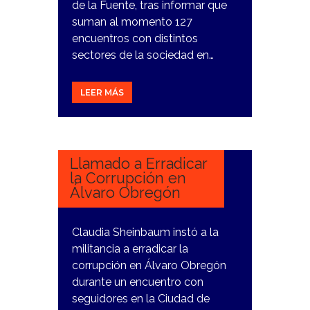
de la Fuente, tras informar que
suman al momento 127
encuentros con distintos
sectores de la sociedad en…
LEER MÁS
14
ENERO,
2024
Llamado a Erradicar
la Corrupción en
Álvaro Obregón
Claudia Sheinbaum instó a la
militancia a erradicar la
corrupción en Álvaro Obregón
durante un encuentro con
seguidores en la Ciudad de