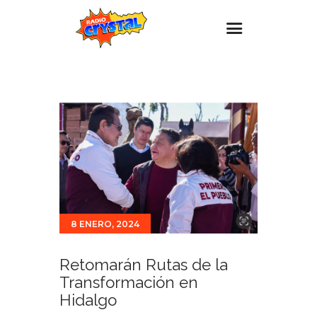
Inicio – Radio Crystal
Estaciones
Eventos
Promociones
Noticias
Para ti
8 ENERO, 2024
Contacto
Retomarán Rutas de la
Transformación en
Hidalgo