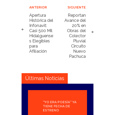
Navegación
ANTERIOR
SIGUIENTE
de
Apertura
Reportan
Histórica del
Avance del
entradas
Infonavit:
20% en
Casi 500 Mil
Obras del
Hidalguense
Colector
s Elegibles
Pluvial
para
Circuito
Afiliación
Nuevo
Pachuca
Últimas Noticias
“YO ERA POESÍA” YA
TIENE FECHA DE
ESTRENO