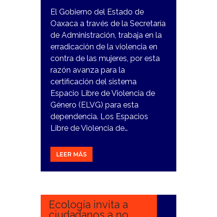
El Gobierno del Estado de
Oaxaca a través de la Secretaría
de Administración, trabaja en la
erradicación de la violencia en
contra de las mujeres, por esta
razón avanza para la
certificación del sistema
Espacio Libre de Violencia de
Género (ELVG) para esta
dependencia. Los Espacios
Libre de Violencia de…
LEER MÁS
12
FEBRERO,
2024
Ecología invita a
ciudadanos a no