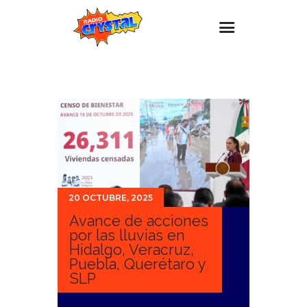
Inicio – Radio Crystal
Estaciones
Eventos
Promociones
Noticias
20 OCTUBRE, 2025
Para ti
Avance de acciones
Contacto
por las lluvias en
Hidalgo, Veracruz,
Puebla, Querétaro y
SLP