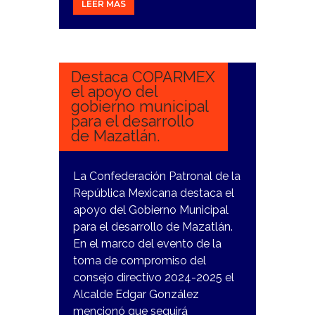
LEER MÁS
15
FEBRERO,
2024
Destaca COPARMEX
el apoyo del
gobierno municipal
para el desarrollo
de Mazatlán.
La Confederación Patronal de la
República Mexicana destaca el
apoyo del Gobierno Municipal
para el desarrollo de Mazatlán.
En el marco del evento de la
toma de compromiso del
consejo directivo 2024-2025 el
Alcalde Edgar González
mencionó que seguirá