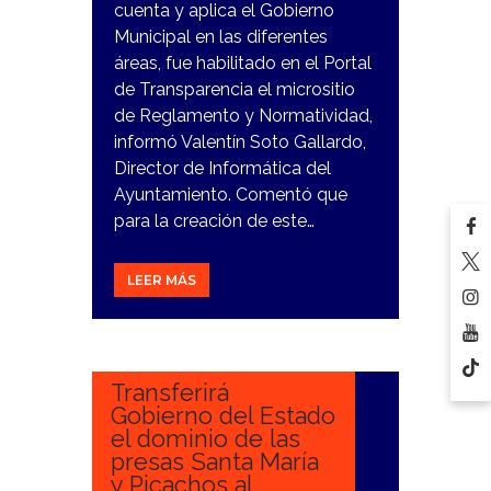
cuenta y aplica el Gobierno
Municipal en las diferentes
áreas, fue habilitado en el Portal
de Transparencia el micrositio
de Reglamento y Normatividad,
informó Valentín Soto Gallardo,
Director de Informática del
Ayuntamiento. Comentó que
para la creación de este…
LEER MÁS
20
FEBRERO,
2024
Transferirá
Gobierno del Estado
el dominio de las
presas Santa María
y Picachos al