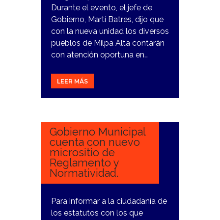
Durante el evento, el jefe de
Gobierno, Martí Batres, dijo que
con la nueva unidad los diversos
pueblos de Milpa Alta contarán
con atención oportuna en…
LEER MÁS
21
FEBRERO,
2024
Gobierno Municipal
cuenta con nuevo
micrositio de
Reglamento y
Normatividad.
Para informar a la ciudadanía de
los estatutos con los que