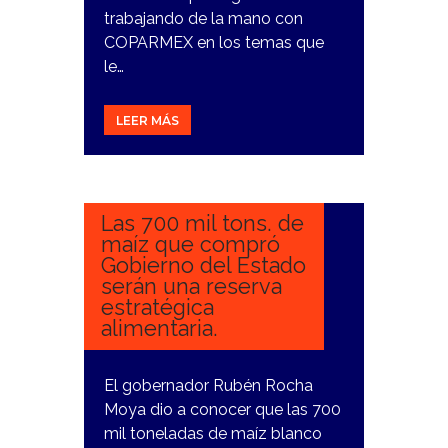
trabajando de la mano con
COPARMEX en los temas que
le…
LEER MÁS
14
FEBRERO,
2024
Las 700 mil tons. de
maíz que compró
Gobierno del Estado
serán una reserva
estratégica
alimentaria.
El gobernador Rubén Rocha
Moya dio a conocer que las 700
mil toneladas de maíz blanco