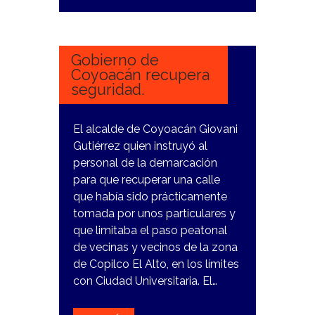
20
FEBRERO,
2024
Gobierno de
Coyoacán recupera
seguridad.
El alcalde de Coyoacán Giovani
Gutiérrez quien instruyó al
personal de la demarcación
para que recuperar una calle
que había sido prácticamente
tomada por unos particulares y
que limitaba el paso peatonal
de vecinas y vecinos de la zona
de Copilco El Alto, en los límites
con Ciudad Universitaria. El…