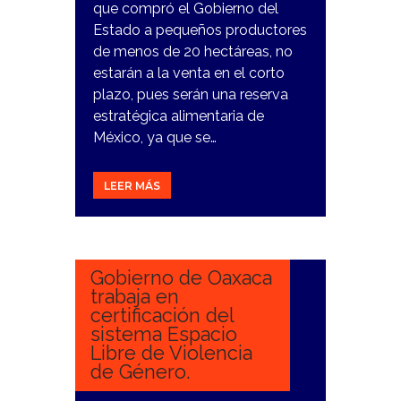
que compró el Gobierno del
Estado a pequeños productores
de menos de 20 hectáreas, no
estarán a la venta en el corto
plazo, pues serán una reserva
estratégica alimentaria de
México, ya que se…
LEER MÁS
13
FEBRERO,
2024
Gobierno de Oaxaca
trabaja en
certificación del
sistema Espacio
Libre de Violencia
de Género.