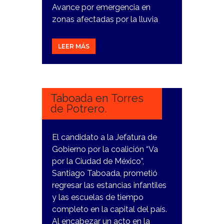
Avance por emergencia en
zonas afectadas por la lluvia
LEER MÁS
8
MARZO,
2024
Taboada en Torres
de Potrero.
El candidato a la Jefatura de
Gobierno por la coalición “Va
por la Ciudad de México”,
Santiago Taboada, prometió
regresar las estancias infantiles
y las escuelas de tiempo
completo en la capital del país.
Al encabezar un acto en la