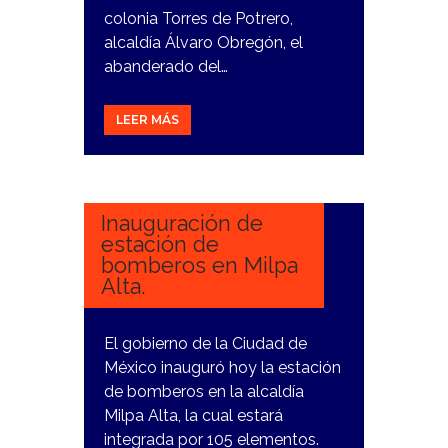
colonia Torres de Potrero,
alcaldía Álvaro Obregón, el
abanderado del…
LEER MÁS
28
FEBRERO,
2024
Inauguración de
estación de
bomberos en Milpa
Alta.
El gobierno de la Ciudad de
México inauguró hoy la estación
de bomberos en la alcaldía
Milpa Alta, la cual estará
integrada por 105 elementos.