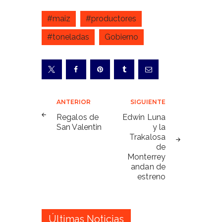
#maiz
#productores
#toneladas
Gobierno
Navegación
ANTERIOR
SIGUIENTE
de
Regalos de
Edwin Luna
San Valentin
y la
entradas
Trakalosa
de
Monterrey
andan de
estreno
Últimas Noticias