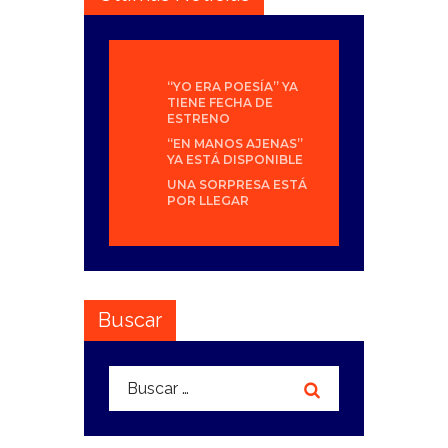
“YO ERA POESÍA” YA
TIENE FECHA DE
ESTRENO
“EN MANOS AJENAS”
YA ESTÁ DISPONIBLE
UNA SORPRESA ESTÁ
POR LLEGAR
Buscar
Buscar: