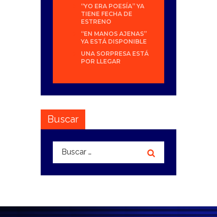
“YO ERA POESÍA” YA
TIENE FECHA DE
ESTRENO
“EN MANOS AJENAS”
YA ESTÁ DISPONIBLE
UNA SORPRESA ESTÁ
POR LLEGAR
Buscar
Buscar: