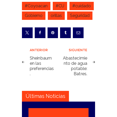
#Coyoacan
#CU
#cuidado
Gobierno
orillas
Seguridad
Navegación
ANTERIOR
SIGUIENTE
de
Sheinbaum
Abastecimie
en las
nto de agua
entradas
preferencias
potable:
.
Batres.
Últimas Noticias