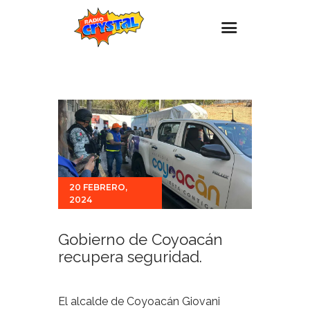
Inicio – Radio Crystal
Estaciones
Eventos
Promociones
Noticias
20 FEBRERO,
2024
Para ti
Contacto
Gobierno de Coyoacán
recupera seguridad.
El alcalde de Coyoacán Giovani