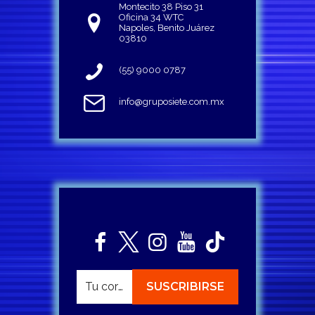
Montecito 38 Piso 31
Oficina 34 WTC
Napoles, Benito Juárez
03810
(55) 9000 0787
info@gruposiete.com.mx