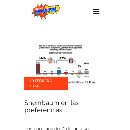
Inicio – Radio Crystal
Estaciones
Eventos
Promociones
Noticias
20 FEBRERO,
Para ti
2024
Contacto
Sheinbaum en las
preferencias.
Los comicios del 2 de junio se