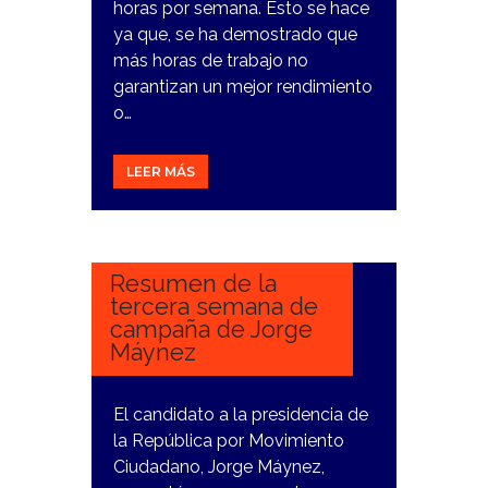
horas por semana. Esto se hace
ya que, se ha demostrado que
más horas de trabajo no
garantizan un mejor rendimiento
o…
LEER MÁS
25
MARZO,
2024
Resumen de la
tercera semana de
campaña de Jorge
Máynez
El candidato a la presidencia de
la República por Movimiento
Ciudadano, Jorge Máynez,