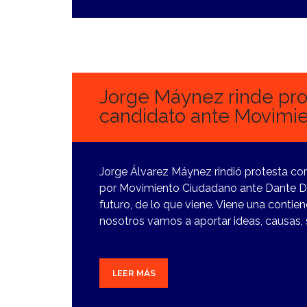
26
FEBRERO,
2024
Jorge Máynez rinde pr
candidato ante Movimi
Jorge Álvarez Máynez rindió protesta co
por Movimiento Ciudadano ante Dante D
futuro, de lo que viene. Viene una contie
nosotros vamos a aportar ideas, causas, so
LEER MÁS