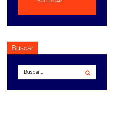
POR LLEGAR
Buscar
Buscar: