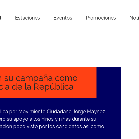
Inicio – Radio Crystal
l
Estaciones
Eventos
Promociones
Noti
Estaciones
Eventos
Promociones
Noticias
en su campaña como
cia de la República
Para ti
Contacto
ública por Movimiento Ciudadano Jorge Máynez
eró su apoyo a los niños y niñas durante su
lación poco visto por los candidatos así como