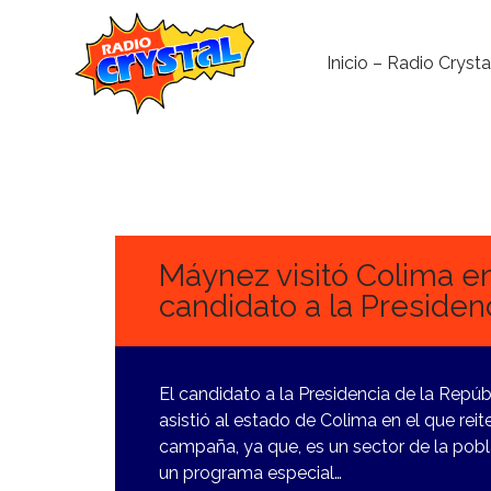
Inicio – Radio Crysta
11
MARZO,
2024
Máynez visitó Colima 
candidato a la Presiden
El candidato a la Presidencia de la Rep
asistió al estado de Colima en el que reit
campaña, ya que, es un sector de la pob
un programa especial…