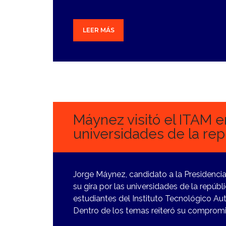
LEER MÁS
7
MARZO,
2024
Máynez visitó el ITAM en
universidades de la rep
Jorge Máynez, candidato a la Presidenci
su gira por las universidades de la repúb
estudiantes del Instituto Tecnológico Au
Dentro de los temas reiteró su comprom