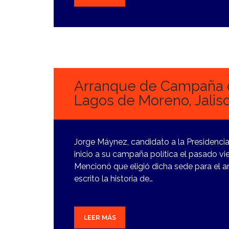
4
MARZO,
2024
Arranque de Campaña 
Lagos de Moreno, Jalisc
Jorge Máynez, candidato a la Presidenci
inicio a su campaña política el pasado v
Mencionó que eligió dicha sede para el a
escrito la historia de…
LEER MÁS