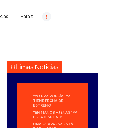
cias
Para ti
Últimas Noticias
“YO ERA POESÍA” YA
TIENE FECHA DE
ESTRENO
“EN MANOS AJENAS” YA
ESTÁ DISPONIBLE
UNA SORPRESA ESTÁ