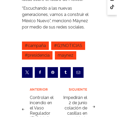
“Escuchando a las nuevas
generaciones, vamos a construir el
México Nuevo”, mencionó Máynez
por medio de sus redes sociales.
#campaña
#G7NOTICIAS
#presidencia
maynez
Navegación
ANTERIOR
SIGUIENTE
de
Controlan el
Impedirán el
incendio en
2 de junio
entradas
el Vaso
colación de
Regulador
casillas en