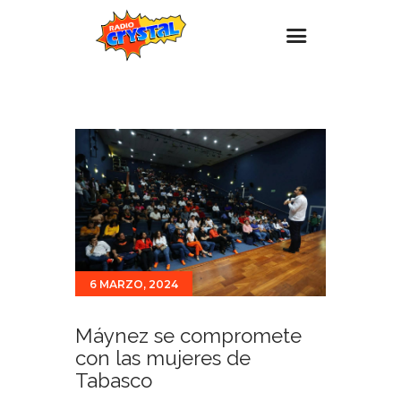
Inicio – Radio Crystal
Estaciones
Eventos
Promociones
Noticias
Para ti
6 MARZO, 2024
Contacto
Máynez se compromete
con las mujeres de
Tabasco