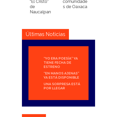
“El Cristo”
comunidade
de
s de Oaxaca
Naucalpan
Últimas Noticias
“YO ERA POESÍA” YA
TIENE FECHA DE
ESTRENO
“EN MANOS AJENAS”
YA ESTÁ DISPONIBLE
UNA SORPRESA ESTÁ
POR LLEGAR