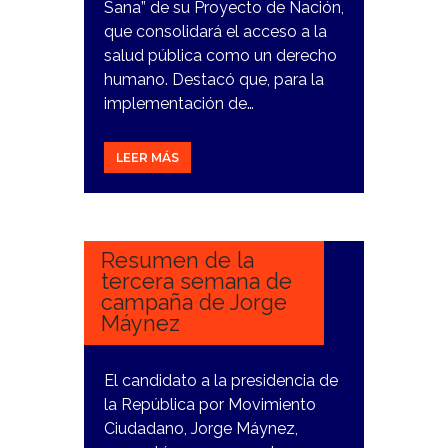
Sana” de su Proyecto de Nación,
que consolidará el acceso a la
salud pública como un derecho
humano. Destacó que, para la
implementación de…
LEER MÁS
25
MARZO,
2024
Resumen de la
tercera semana de
campaña de Jorge
Máynez
El candidato a la presidencia de
la República por Movimiento
Ciudadano, Jorge Máynez,