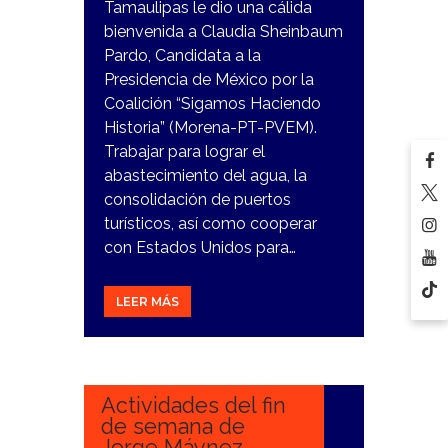
Tamaulipas le dio una cálida
bienvenida a Claudia Sheinbaum
Pardo, Candidata a la
Presidencia de México por la
Coalición “Sigamos Haciendo
Historia” (Morena-PT-PVEM).
Trabajar para lograr el
abastecimiento del agua, la
consolidación de puertos
turísticos, así como cooperar
con Estados Unidos para…
LEER MÁS
19
MARZO,
2024
Actividades del fin
de semana de
Jorge Máynez