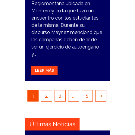
Regiomontana ubicada en
Monterrey en la que tuvo un
encuentro con los estudiantes
de la misma. Durante su
discurso Máynez mencionó que
las campañas deben dejar de
ser un ejercicio de autoengaño
y…
LEER MÁS
Paginación
PAGE
1
PAGE
2
PAGE
3
…
PAGE
5
de
entradas
Últimas Noticias