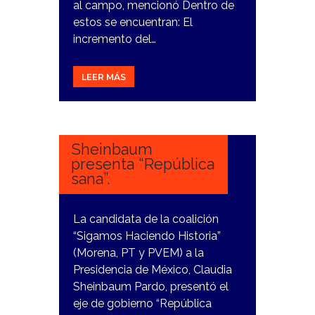
al campo, mencionó Dentro de
estos se encuentran: El
incremento del…
LEER MÁS
26
MARZO,
2024
Sheinbaum
presenta “República
sana”.
La candidata de la coalición
“Sigamos Haciendo Historia”
(Morena, PT y PVEM) a la
Presidencia de México, Claudia
Sheinbaum Pardo, presentó el
eje de gobierno “República