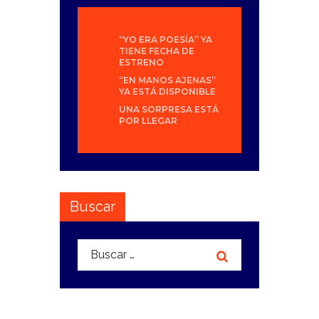
“YO ERA POESÍA” YA
TIENE FECHA DE
ESTRENO
“EN MANOS AJENAS”
YA ESTÁ DISPONIBLE
UNA SORPRESA ESTÁ
POR LLEGAR
Buscar
Buscar: