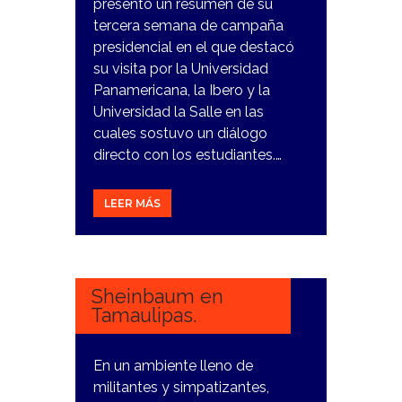
presentó un resumen de su
tercera semana de campaña
presidencial en el que destacó
su visita por la Universidad
Panamericana, la Ibero y la
Universidad la Salle en las
cuales sostuvo un diálogo
directo con los estudiantes.…
LEER MÁS
20
MARZO,
2024
Sheinbaum en
Tamaulipas.
En un ambiente lleno de
militantes y simpatizantes,