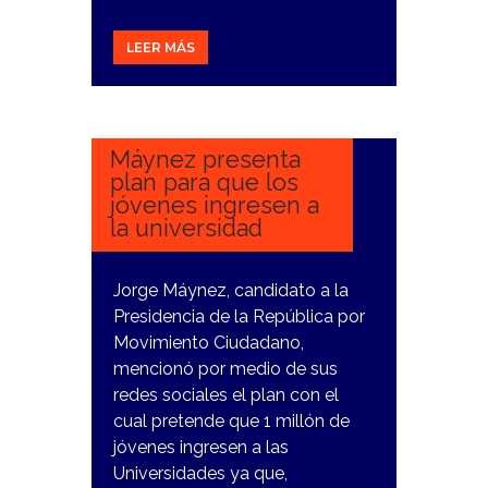
LEER MÁS
14
MARZO,
2024
Máynez presenta
plan para que los
jóvenes ingresen a
la universidad
Jorge Máynez, candidato a la
Presidencia de la República por
Movimiento Ciudadano,
mencionó por medio de sus
redes sociales el plan con el
cual pretende que 1 millón de
jóvenes ingresen a las
Universidades ya que,