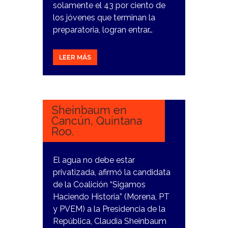
solamente el 43 por ciento de
los jóvenes que terminan la
preparatoria, logran entrar…
LEER MÁS
14
MARZO,
2024
Sheinbaum en
Cancún, Quintana
Roo.
El agua no debe estar
privatizada, afirmó la candidata
de la Coalición “Sigamos
Haciendo Historia” (Morena, PT
y PVEM) a la Presidencia de la
República, Claudia Sheinbaum