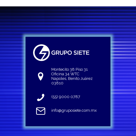
Montecito 38 Piso 31
Oficina 34 WTC
Napoles, Benito Juárez
03810
(55) 9000 0787
info@gruposiete.com.mx