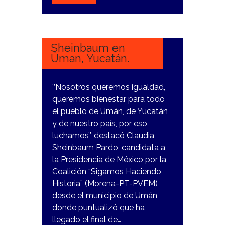
15
MARZO,
2024
Sheinbaum en
Úman, Yucatán.
’’Nosotros queremos igualdad,
queremos bienestar para todo
el pueblo de Umán, de Yucatán
y de nuestro país, por eso
luchamos’’, destacó Claudia
Sheinbaum Pardo, candidata a
la Presidencia de México por la
Coalición “Sigamos Haciendo
Historia” (Morena-PT-PVEM)
desde el municipio de Umán,
donde puntualizó que ha
llegado el final de…