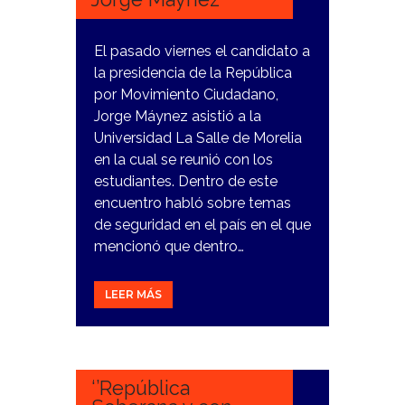
El pasado viernes el candidato a
la presidencia de la República
por Movimiento Ciudadano,
Jorge Máynez asistió a la
Universidad La Salle de Morelia
en la cual se reunió con los
estudiantes. Dentro de este
encuentro habló sobre temas
de seguridad en el país en el que
mencionó que dentro…
LEER MÁS
19
MARZO,
2024
‘’República