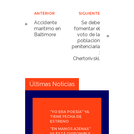
Navegación
ANTERIOR
SIGUIENTE
de
Accidente
Se debe
marítimo en
fomentar el
entradas
Baltimore
voto de la
población
penitenciaria
:
Chertorivski.
Últimas Noticias
“YO ERA POESÍA” YA
TIENE FECHA DE
ESTRENO
“EN MANOS AJENAS”
YA ESTÁ DISPONIBLE