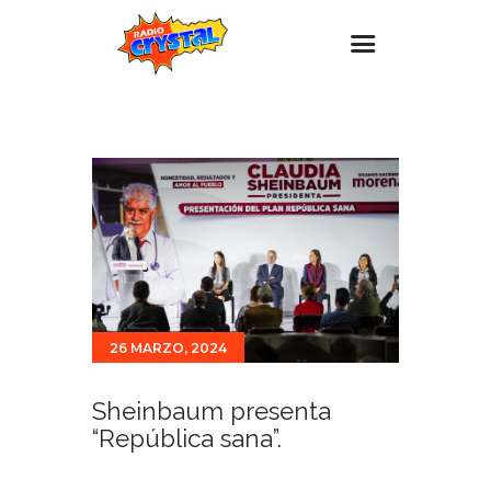
Inicio – Radio Crystal
Estaciones
Eventos
Promociones
Noticias
Para ti
26 MARZO, 2024
Contacto
Sheinbaum presenta
“República sana”.