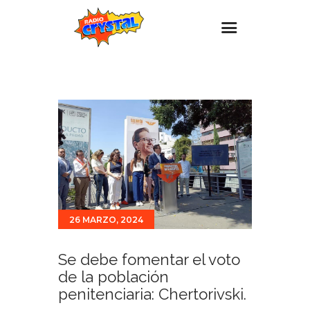
Inicio – Radio Crystal
Estaciones
Eventos
Promociones
Noticias
Para ti
26 MARZO, 2024
Contacto
Se debe fomentar el voto
de la población
penitenciaria: Chertorivski.