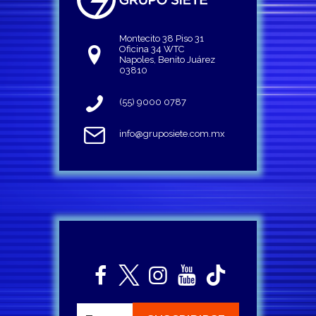
Montecito 38 Piso 31
Oficina 34 WTC
Napoles, Benito Juárez
03810
(55) 9000 0787
info@gruposiete.com.mx